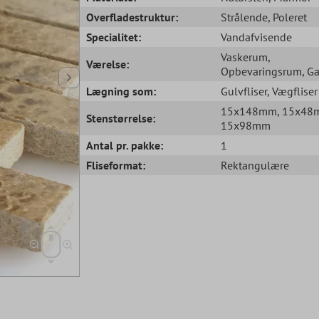
Overfladestruktur:
Strålende
, Poleret
Specialitet:
Vandafvisende
Vaskerum
,
Værelse:
Opbevaringsrum
, G
Lægning som:
Gulvfliser
, Vægfliser
15x148mm
, 15x4
Stenstørrelse:
15x98mm
Antal pr. pakke:
1
Fliseformat:
Rektangulære