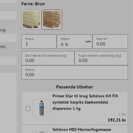
Farve: Brun
ang
Prøve
Affald
Vare
m²
8mm
,
Der kræves flisecement (kg)
Fuge cement nødvendig (kg)
Primer
Passende tilbehør
Primer Klar til brug Schönox KH FIX
syntetisk harpiks klæbemiddel
dispersion 1 kg
1 Stk
192,21 kr.
Schönox MES Marmorfugemasse