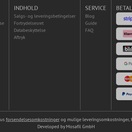
INDHOLD
SERVICE
BETA
Salgs- og leveringsbetingelser
Blog
se
Fortrydelsesret
Guide
Databeskyttelse
FAQ
Aftryk
lus
forsendelsesomkostninger
og mulige leveringsomkostninger, hv
Developed by Mosafil GmbH