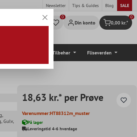
Newsletter
Tips & Guides
Blog
SALE
0
Din konto
0,00 kr.*
Indkøbskurv
Gulvbelægninger
Tilbehør
Fliseverden
18,63 kr.* per Prøve
Varenummer:
HT88312m_muster
g
,
g
, Gulv
,
På lager
Leveringstid 4-6 hverdage