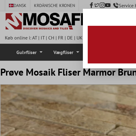
Service
DANSK
KR
DÄNISCHE KRONEN
hovedindhold
Køb online i:
AT
|
IT
|
CH
|
FR
|
DE
|
UK
|
CZ
|
SE
|
DK
|
BE
|
NL
|
I
Gulvfliser
Vægfliser
Mosaik Fliser
Prøve Mosaik Fliser Marmor Brun