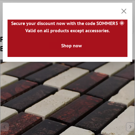
hovedindhold
0
Indkøb
Secure your discount now with the code SOMMER5 🌞
Valid on all products except accessories.
Prøve Mosaik Fliser Natursten Glas Rød
Shop now
Brun Beige Skifer Stick