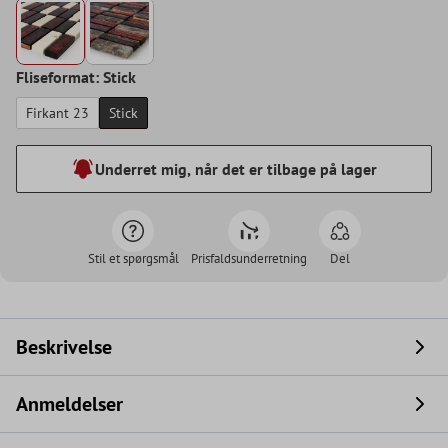
Fliseformat: Stick
Firkant 23
Stick
Underret mig, når det er tilbage på lager
Stil et spørgsmål
Prisfaldsunderretning
Del
Beskrivelse
Anmeldelser