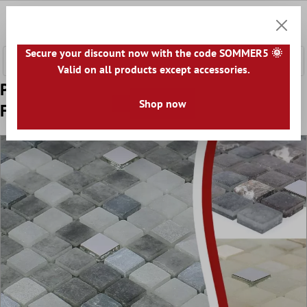
hovedindhold
0
Indkøb
Secure your discount now with the code SOMMER5 🌞
Valid on all products except accessories.
Prøve Mosaikfliser Glas Natursten Mix
Shop now
Freyland Beige