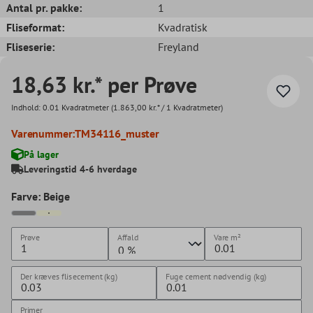
Antal pr. pakke:
1
Fliseformat:
Kvadratisk
Fliseserie:
Freyland
18,63 kr.* per Prøve
Indhold:
0.01 Kvadratmeter
(1.863,00 kr.* / 1 Kvadratmeter)
Varenummer:
TM34116_muster
På lager
Leveringstid 4-6 hverdage
Farve: Beige
Prøve
Affald
Vare
m²
Der kræves flisecement (kg)
Fuge cement nødvendig (kg)
Primer