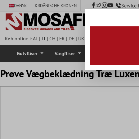
Service
DANSK
KR
DÄNISCHE KRONEN
hovedindhold
Køb online i:
AT
|
IT
|
CH
|
FR
|
DE
|
UK
|
CZ
|
SE
|
DK
|
BE
|
NL
|
I
Gulvfliser
Vægfliser
Mosaik Fliser
Prøve Vægbeklædning Træ Luxe