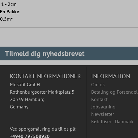
1 - 2cm
En Pakke:
0,5m²
Tilmeld dig nyhedsbrevet
KONTAKTINFORMATIONER
INFORMATION
Mosafil GmbH
Om os
Rothenburgsorter Marktplatz 5
Betaling og Forsendel
20539 Hamburg
Kontakt
Germany
Jobsøgning
Newsletter
Køb fliser i Danmark
Ved spørgsmål ring da til os på:
+4940 797508920