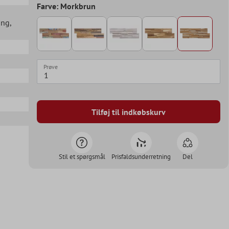
Farve: Morkbrun
ang
,
Prøve
Tilføj til indkøbskurv
Stil et spørgsmål
Prisfaldsunderretning
Del