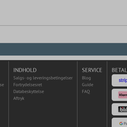
INDHOLD
SERVICE
BETA
Salgs- og leveringsbetingelser
Blog
se
Fortrydelsesret
Guide
Databeskyttelse
FAQ
Aftryk