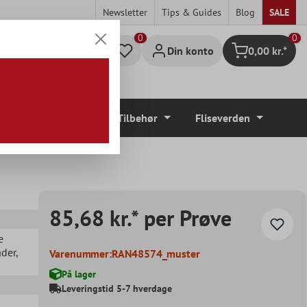
Newsletter
Tips & Guides
Blog
SALE
0
Din konto
0,00 kr.*
Indkøbskurv
Gulvbelægninger
Tilbehør
Fliseverden
85,68 kr.* per Prøve
e
åder
,
Varenummer:
RAN48574_muster
På lager
Leveringstid 5-7 hverdage