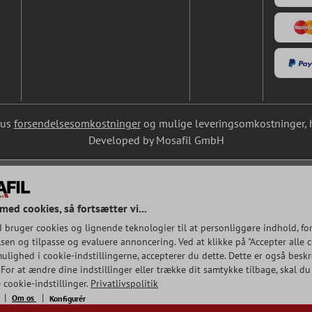
lus
forsendelsesomkostninger
og mulige leveringsomkostninger, hv
Developed by Mosafil GmbH
med cookies, så fortsætter vi...
 bruger cookies og lignende teknologier til at personliggøre indhold, fo
en og tilpasse og evaluere annoncering. Ved at klikke på "Accepter alle co
ulighed i cookie-indstillingerne, accepterer du dette. Dette er også beskr
 For at ændre dine indstillinger eller trække dit samtykke tilbage, skal du
 cookie-indstillinger.
Privatlivspolitik
Om os
Konfigurér