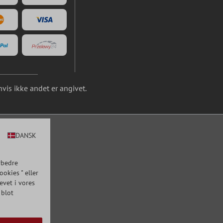
is ikke andet er angivet.
DANSK
rbedre
okies " eller
evet i vores
 blot