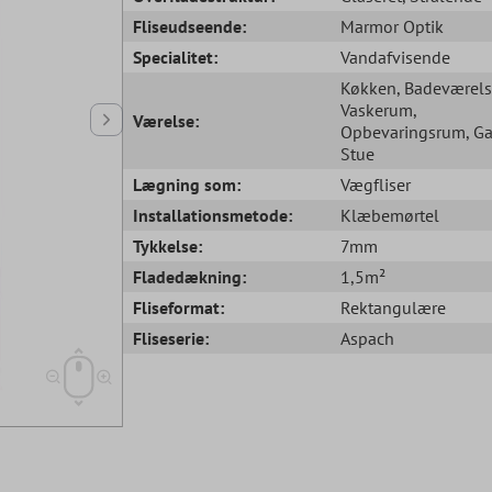
Fliseudseende:
Marmor Optik
Specialitet:
Vandafvisende
Køkken
, Badeværel
Vaskerum
,
Værelse:
Opbevaringsrum
, G
Stue
Lægning som:
Vægfliser
Installationsmetode:
Klæbemørtel
Tykkelse:
7mm
Fladedækning:
1,5m²
Fliseformat:
Rektangulære
Fliseserie:
Aspach