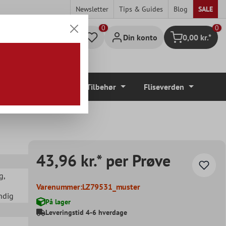
Newsletter
Tips & Guides
Blog
SALE
0
Din konto
0,00 kr.*
Indkøbskurv
Gulvbelægninger
Tilbehør
Fliseverden
43,96 kr.* per Prøve
g
,
Varenummer:
LZ79531_muster
ndig
På lager
Leveringstid 4-6 hverdage