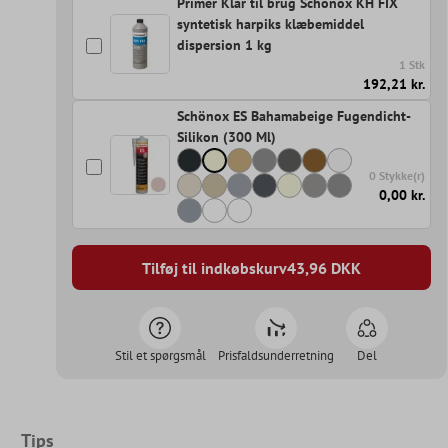
Primer Klar til brug Schönox KH FIX
syntetisk harpiks klæbemiddel
dispersion 1 kg
1 Stk
192,21 kr.
Schönox ES Bahamabeige Fugendicht-
Silikon (300 Ml)
0 Stykke(r)
0,00 kr.
Tilføj til indkøbskurv
43,96
DKK
Stil et spørgsmål
Prisfaldsunderretning
Del
Tips