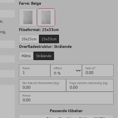
Farve: Beige
se
,
Fliseformat: 25x33cm
ang
,
20x25cm
25x33cm
Overfladestruktur: Strålende
Måtte
Strålende
Prøve
Affald
Vare
m²
Der kræves flisecement (kg)
Fuge cement nødvendig (kg)
Primer
Passende tilbehør