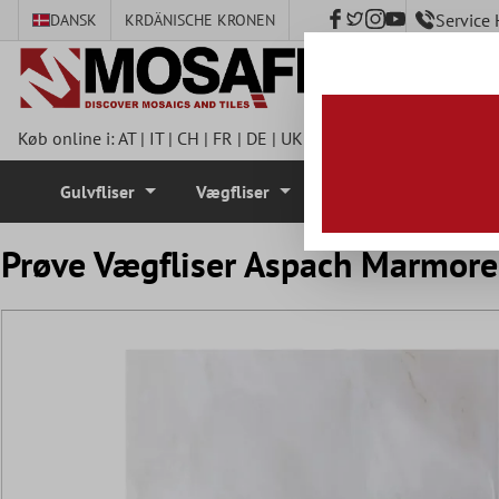
Service
DANSK
KR
DÄNISCHE KRONEN
hovedindhold
Køb online i:
AT
|
IT
|
CH
|
FR
|
DE
|
UK
|
CZ
|
SE
|
DK
|
BE
|
NL
|
I
Gulvfliser
Vægfliser
Mosaik Fliser
Prøve Vægfliser Aspach Marmore