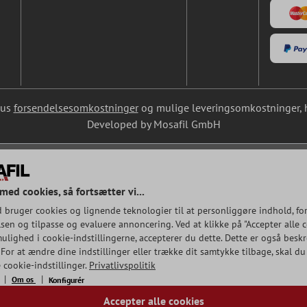
lus
forsendelsesomkostninger
og mulige leveringsomkostninger, hv
Developed by Mosafil GmbH
med cookies, så fortsætter vi...
 bruger cookies og lignende teknologier til at personliggøre indhold, fo
en og tilpasse og evaluere annoncering. Ved at klikke på "Accepter alle co
ulighed i cookie-indstillingerne, accepterer du dette. Dette er også beskr
 For at ændre dine indstillinger eller trække dit samtykke tilbage, skal du
 cookie-indstillinger.
Privatlivspolitik
Om os
Konfigurér
Accepter alle cookies