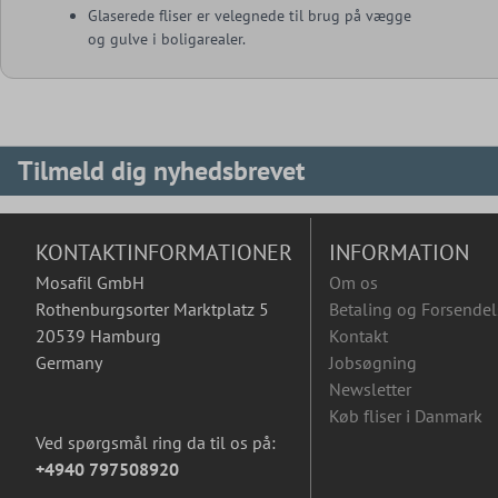
Glaserede fliser er velegnede til brug på vægge
og gulve i boligarealer.
Tilmeld dig nyhedsbrevet
KONTAKTINFORMATIONER
INFORMATION
Mosafil GmbH
Om os
Rothenburgsorter Marktplatz 5
Betaling og Forsendel
20539 Hamburg
Kontakt
Germany
Jobsøgning
Newsletter
Køb fliser i Danmark
Ved spørgsmål ring da til os på:
+4940 797508920