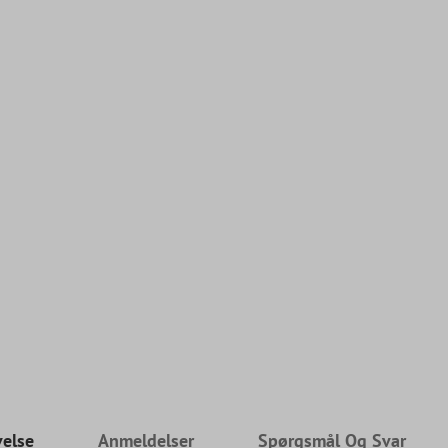
velse
Anmeldelser
Spørgsmål Og Svar