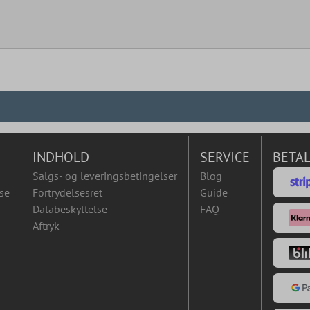
INDHOLD
SERVICE
BETA
Salgs- og leveringsbetingelser
Blog
se
Fortrydelsesret
Guide
Databeskyttelse
FAQ
Aftryk