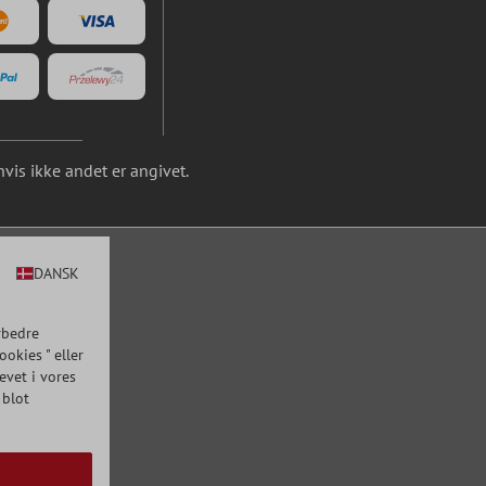
is ikke andet er angivet.
DANSK
rbedre
okies " eller
evet i vores
 blot