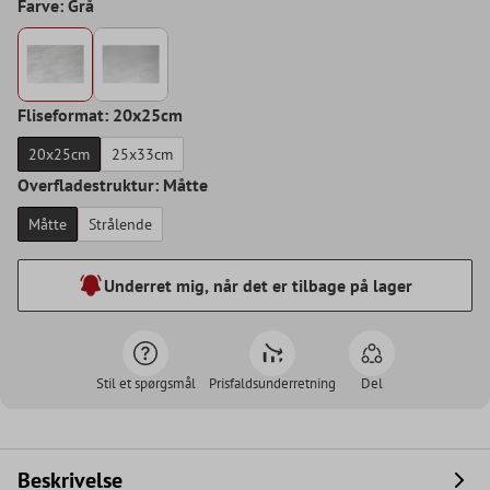
Farve: Grå
Fliseformat: 20x25cm
20x25cm
25x33cm
Overfladestruktur: Måtte
Måtte
Strålende
Underret mig, når det er tilbage på lager
Stil et spørgsmål
Prisfaldsunderretning
Del
Beskrivelse