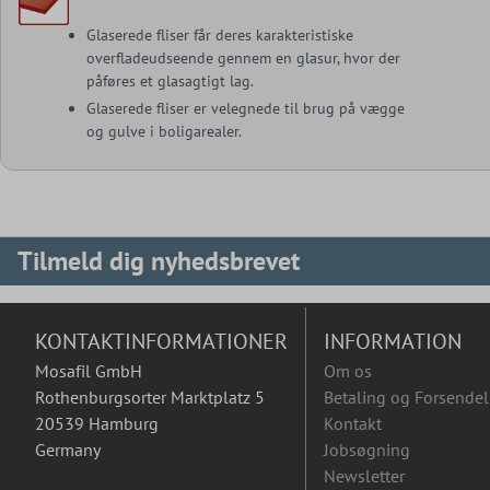
Glaserede fliser får deres karakteristiske
overfladeudseende gennem en glasur, hvor der
påføres et glasagtigt lag.
Glaserede fliser er velegnede til brug på vægge
og gulve i boligarealer.
Tilmeld dig nyhedsbrevet
KONTAKTINFORMATIONER
INFORMATION
Mosafil GmbH
Om os
Rothenburgsorter Marktplatz 5
Betaling og Forsendel
20539 Hamburg
Kontakt
Germany
Jobsøgning
Newsletter