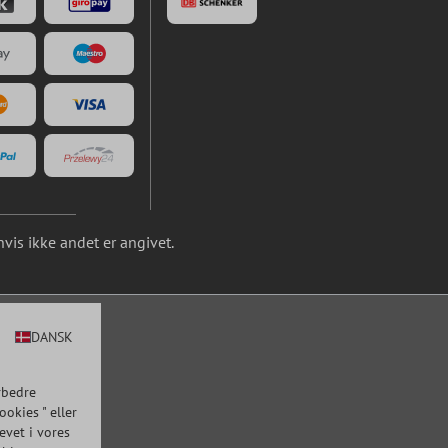
is ikke andet er angivet.
DANSK
rbedre
okies " eller
evet i vores