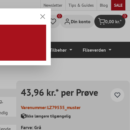
Newsletter
Tips & Guides
Blog
SALE
0
Din konto
0,00 kr.*
Indkøbskurv
Gulvbelægninger
Tilbehør
Fliseverden
43,96 kr.* per Prøve
g
,
Varenummer:
LZ79535_muster
ndig
Ikke længere tilgængelig
Farve: Grå
ålende