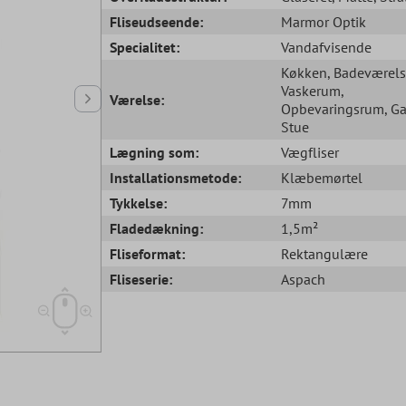
Fliseudseende:
Marmor Optik
Specialitet:
Vandafvisende
Køkken
, Badeværel
Vaskerum
,
Værelse:
Opbevaringsrum
, G
Stue
Lægning som:
Vægfliser
Installationsmetode:
Klæbemørtel
Tykkelse:
7mm
Fladedækning:
1,5m²
Fliseformat:
Rektangulære
Fliseserie:
Aspach