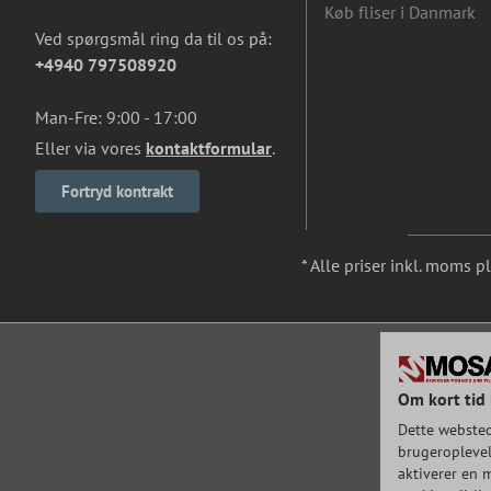
Køb fliser i Danmark
Ved spørgsmål ring da til os på:
+4940 797508920
Man-Fre: 9:00 - 17:00
Eller via vores
kontaktformular
.
Fortryd kontrakt
* Alle priser inkl. moms p
Om kort tid 
Dette websted
brugeroplevels
aktiverer en m