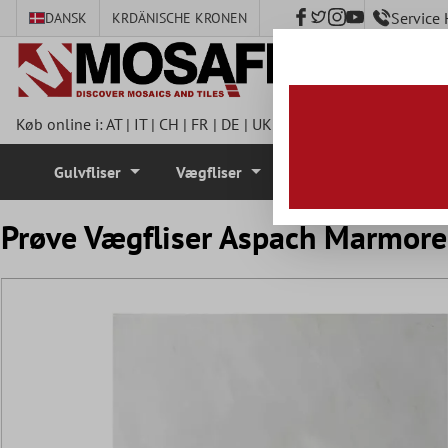
Service
DANSK
KR
DÄNISCHE KRONEN
hovedindhold
Køb online i:
AT
|
IT
|
CH
|
FR
|
DE
|
UK
|
CZ
|
SE
|
DK
|
BE
|
NL
|
I
Gulvfliser
Vægfliser
Mosaik Fliser
Prøve Vægfliser Aspach Marmore