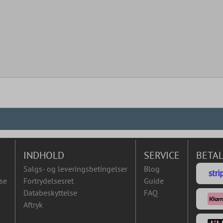
INDHOLD
SERVICE
BETA
Salgs- og leveringsbetingelser
Blog
se
Fortrydelsesret
Guide
Databeskyttelse
FAQ
Aftryk