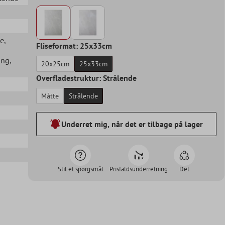
se
,
Fliseformat: 25x33cm
ang
,
20x25cm
25x33cm
Overfladestruktur: Strålende
Måtte
Strålende
Underret mig, når det er tilbage på lager
Stil et spørgsmål
Prisfaldsunderretning
Del