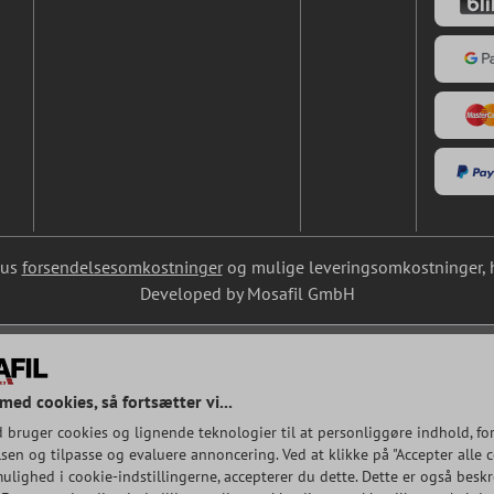
lus
forsendelsesomkostninger
og mulige leveringsomkostninger, hv
Developed by Mosafil GmbH
med cookies, så fortsætter vi...
 bruger cookies og lignende teknologier til at personliggøre indhold, fo
en og tilpasse og evaluere annoncering. Ved at klikke på "Accepter alle co
ulighed i cookie-indstillingerne, accepterer du dette. Dette er også beskr