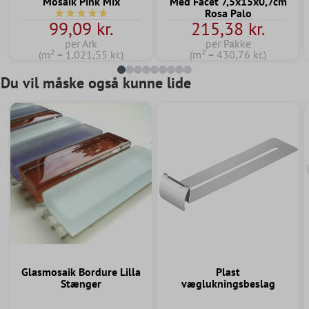
Mosaik Pink Mix
Med Facet 7,5x15x0,7cm
Rosa Palo
Gennemsnitlig bedømmelse på 4.7 ud af 5 stjerner
99,09 kr.
215,38 kr.
per Ark
per Pakke
(m² = 1.021,55 kr.)
(m² = 430,76 kr.)
Du vil måske også kunne lide
Glasmosaik Bordure Lilla
Plast
Stænger
væglukningsbeslag