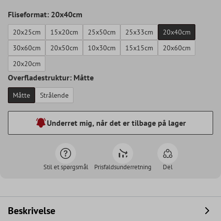
Fliseformat: 20x40cm
20x25cm
15x20cm
25x50cm
25x33cm
20x40cm
30x60cm
20x50cm
10x30cm
15x15cm
20x60cm
20x20cm
Overfladestruktur: Måtte
Måtte
Strålende
Underret mig, når det er tilbage på lager
Stil et spørgsmål
Prisfaldsunderretning
Del
Beskrivelse