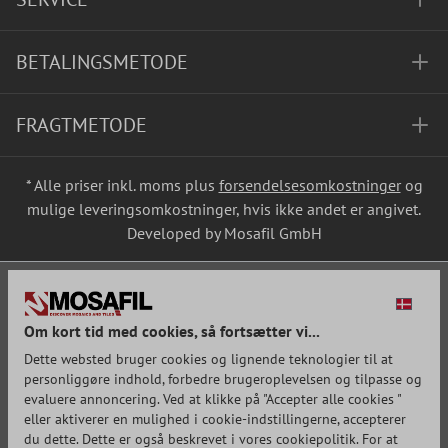
BETALINGSMETODE
FRAGTMETODE
* Alle priser inkl. moms plus
forsendelsesomkostninger
og
mulige leveringsomkostninger, hvis ikke andet er angivet.
Developed by Mosafil GmbH
Om kort tid med cookies, så fortsætter vi...
Dette websted bruger cookies og lignende teknologier til at
personliggøre indhold, forbedre brugeroplevelsen og tilpasse og
evaluere annoncering. Ved at klikke på "Accepter alle cookies "
eller aktiverer en mulighed i cookie-indstillingerne, accepterer
du dette. Dette er også beskrevet i vores cookiepolitik. For at