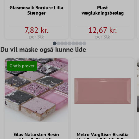
Glasmosaik Bordure Lilla
Plast
Stænger
væglukningsbeslag
7,82 kr.
12,67 kr.
per Stk
per Stk
Du vil måske også kunne lide
Gratis prøver
Glas Natursten Resin
Metro Vægfliser Brasilia