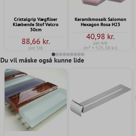
Cristalgrip Vægfliser
Keramikmosaik Salomon
Klæbende Stof Velcro
Hexagon Rosa H23
30cm
40,98 kr.
88,66 kr.
per Ark
per Stk
(m² = 525,38 kr.)
Du vil måske også kunne lide