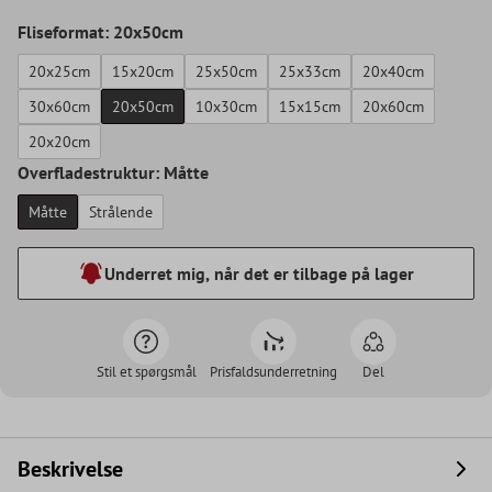
Fliseformat: 20x50cm
20x25cm
15x20cm
25x50cm
25x33cm
20x40cm
30x60cm
20x50cm
10x30cm
15x15cm
20x60cm
20x20cm
Overfladestruktur: Måtte
Måtte
Strålende
Underret mig, når det er tilbage på lager
Stil et spørgsmål
Prisfaldsunderretning
Del
Beskrivelse