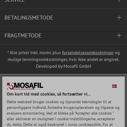
BETALINGSMETODE
FRAGTMETODE
* Alle priser inkl. moms plus
forsendelsesomkostninger
og
mulige leveringsomkostninger, hvis ikke andet er angivet.
Developed by Mosafil GmbH
Om kort tid med cookies, så fortsætter vi...
Dette websted bruger cookies og lignende teknologier til at
personliggøre indhold, forbedre brugeroplevelsen og tilpasse og
evaluere annoncering. Ved at klikke på "Accepter alle cookies "
eller aktiverer en mulighed i cookie-indstillingerne, accepterer
du dette. Dette er også beskrevet i vores cookiepolitik. For at