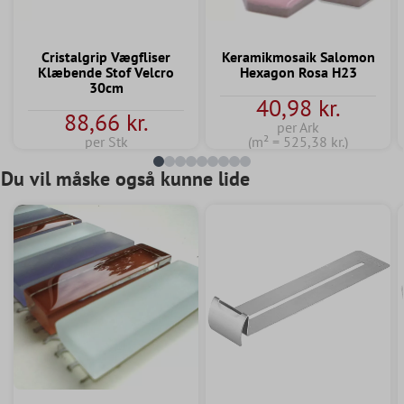
Cristalgrip Vægfliser
Keramikmosaik Salomon
Klæbende Stof Velcro
Hexagon Rosa H23
30cm
40,98 kr.
88,66 kr.
per Ark
per Stk
(m² = 525,38 kr.)
Du vil måske også kunne lide