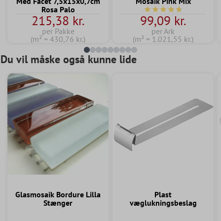
Med Facet 7,5x15x0,7cm
Mosaik Pink Mix
Rosa Palo
Gennemsnitlig bedømmel
215,38 kr.
99,09 kr.
per Pakke
per Ark
(m² = 430,76 kr.)
(m² = 1.021,55 kr.)
Du vil måske også kunne lide
Glasmosaik Bordure Lilla
Plast
Stænger
væglukningsbeslag