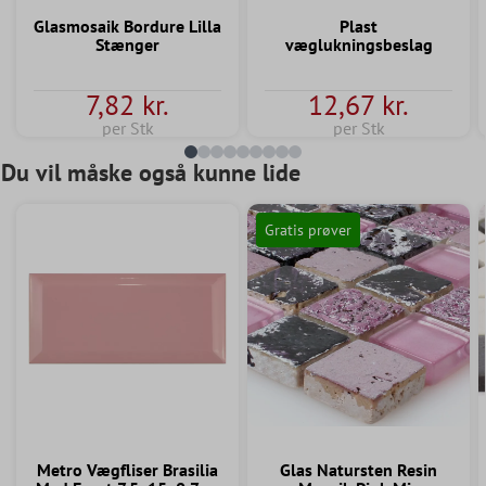
Glasmosaik Bordure Lilla
Plast
Stænger
væglukningsbeslag
7,82 kr.
12,67 kr.
per Stk
per Stk
Du vil måske også kunne lide
Gratis prøver
Metro Vægfliser Brasilia
Glas Natursten Resin