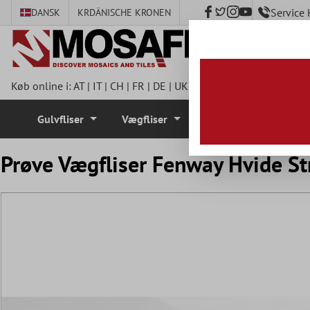
Service
DANSK
KR
DÄNISCHE KRONEN
hovedindhold
Køb online i:
AT
|
IT
|
CH
|
FR
|
DE
|
UK
|
CZ
|
SE
|
DK
|
BE
|
NL
|
I
Gulvfliser
Vægfliser
Mosaik Fliser
Prøve Vægfliser Fenway Hvide S