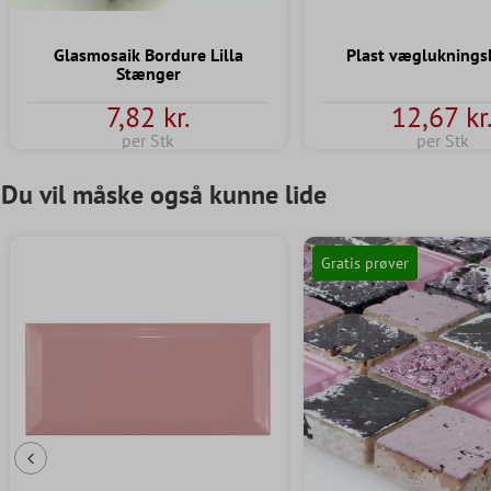
Glasmosaik Bordure Lilla
Plast vægluknings
Stænger
7,82 kr.
12,67 kr
per Stk
per Stk
Du vil måske også kunne lide
Gratis prøver
Forrige dias