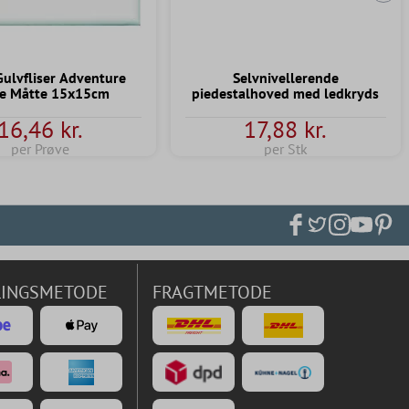
Næs
Gulvfliser Adventure
Selvnivellerende
de Måtte 15x15cm
piedestalhoved med ledkryds
16,46 kr.
17,88 kr.
per Prøve
per Stk
LINGSMETODE
FRAGTMETODE