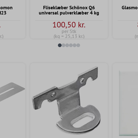
alomon
Fliseklæber Schönox Q6
Glasmos
H23
universal pulverklæber 4 kg
.
100,50 kr.
per Stk
.)
(kg = 25,13 kr.)
(