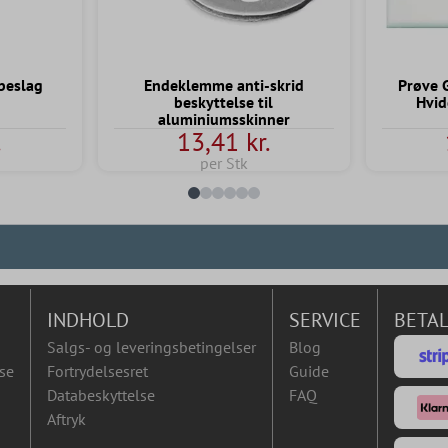
beslag
Endeklemme anti-skrid
Prøve 
beskyttelse til
Hvi
aluminiumsskinner
.
13,41 kr.
per Stk
INDHOLD
SERVICE
BETA
Salgs- og leveringsbetingelser
Blog
se
Fortrydelsesret
Guide
Databeskyttelse
FAQ
Aftryk