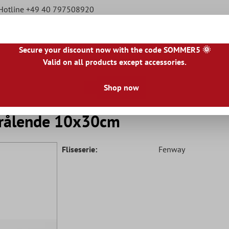
 Hotline +49 40 797508920
Secure your discount now with the code SOMMER5 🌞
Valid on all products except accessories.
E
|
ES
|
PL
|
PT
|
FI
|
GR
|
RO
|
NO
|
HU
|
BG
|
HR
|
LU
Shop now
Natursten Fliser
Terrasse Fliser
Væg Bordure
trålende 10x30cm
Fliseserie:
Fenway