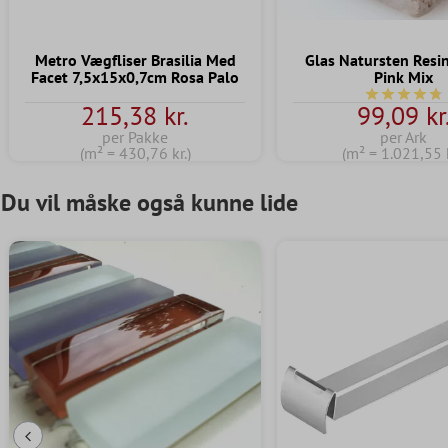
Metro Vægfliser Brasilia Med
Glas Natursten Resi
Facet 7,5x15x0,7cm Rosa Palo
Pink Mix
Gennemsnitl
215,38 kr.
99,09 kr
per Pakke
per Ark
(m² = 430,76 kr.)
(m² = 1.021,55 k
Du vil måske også kunne lide