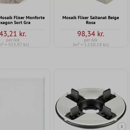
Mosaik Fliser Monforte
Mosaik Fliser Saltanat Beige
xagon Sort Gra
Rosa
43,21 kr.
98,34 kr.
per Ark
per Ark
m² = 553,97 kr.)
(m² = 1.150,18 kr.)