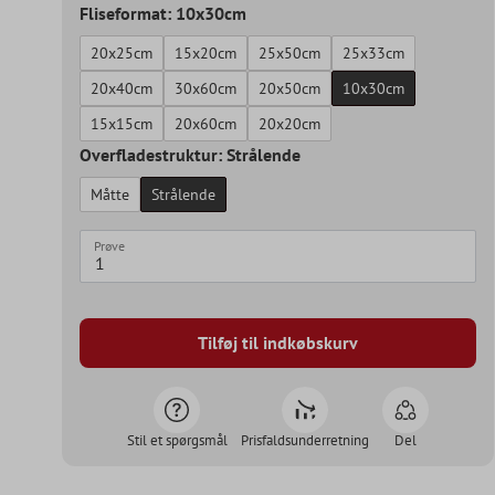
Fliseformat: 10x30cm
20x25cm
15x20cm
25x50cm
25x33cm
20x40cm
30x60cm
20x50cm
10x30cm
15x15cm
20x60cm
20x20cm
Overfladestruktur: Strålende
Måtte
Strålende
Prøve
Tilføj til indkøbskurv
Stil et spørgsmål
Prisfaldsunderretning
Del