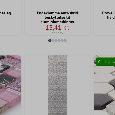
beslag
Endeklemme anti-skrid
Prøve 
beskyttelse til
Hvi
aluminiumsskinner
.
13,41 kr.
per Stk
Gratis prø