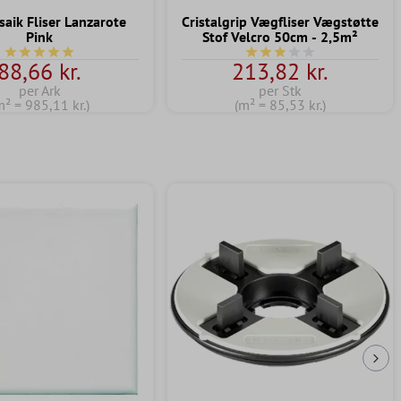
aik Fliser Lanzarote
Cristalgrip Vægfliser Vægstøtte
Pink
Stof Velcro 50cm - 2,5m²
Gennemsnitlig bedømmelse på 5 ud af 5 stjerner
Gennemsnitlig bedømmelse
88,66 kr.
213,82 kr.
per Ark
per Stk
m² = 985,11 kr.)
(m² = 85,53 kr.)
Næs