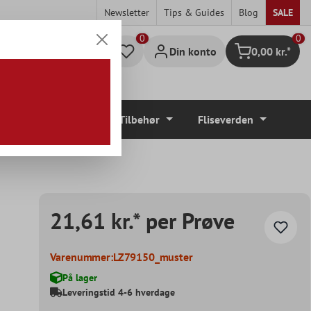
Newsletter
Tips & Guides
Blog
SALE
0
Din konto
0,00 kr.*
Indkøbskurv
Gulvbelægninger
Tilbehør
Fliseverden
21,61 kr.* per Prøve
Varenummer:
LZ79150_muster
På lager
Leveringstid 4-6 hverdage