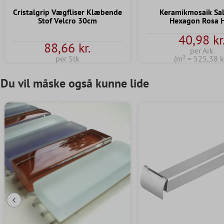
Cristalgrip Vægfliser Klæbende
Keramikmosaik S
Stof Velcro 30cm
Hexagon Rosa 
40,98 kr
88,66 kr.
per Ark
per Stk
(m² = 525,38 kr
Du vil måske også kunne lide
Forrige dias