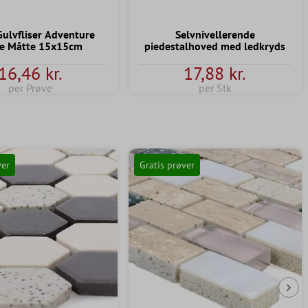
Gulvfliser Adventure
Selvnivellerende
de Måtte 15x15cm
piedestalhoved med ledkryds
16,46 kr.
17,88 kr.
per Prøve
per Stk
ver
Gratis prøver
Næs