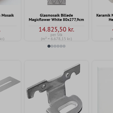
n Mosaik
Glasmosaik Billede
Keramik 
Magicflower White 80x277,9cm
He
ig bedømmelse på 4.7 ud af 5 stjerner
.
14.825,50 kr.
per Stk
r.)
(m² = 6.678,15 kr.)
(