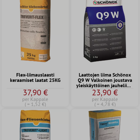
Flex-liimauslaasti
Laattojen liima Schönox
keraamiset laatat 25KG
Q9 W Valkoinen joustava
yleiskäyttöinen jauheliima
37,90 €
23,90 €
5 kg
per Kappale
per Kappale
( = 1,52 €)
( = 4,78 €)