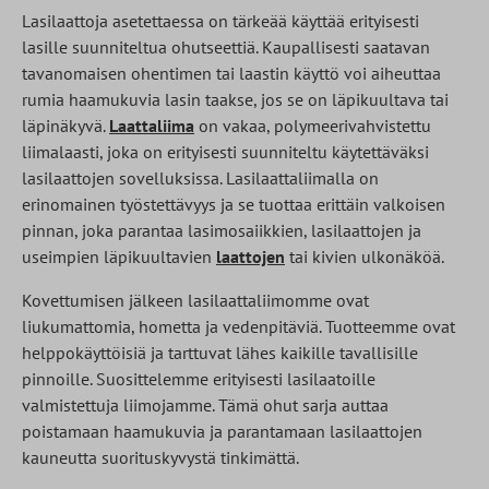
Lasilaattoja asetettaessa on tärkeää käyttää erityisesti
lasille suunniteltua ohutseettiä. Kaupallisesti saatavan
tavanomaisen ohentimen tai laastin käyttö voi aiheuttaa
rumia haamukuvia lasin taakse, jos se on läpikuultava tai
läpinäkyvä.
Laattaliima
on vakaa, polymeerivahvistettu
liimalaasti, joka on erityisesti suunniteltu käytettäväksi
lasilaattojen sovelluksissa. Lasilaattaliimalla on
erinomainen työstettävyys ja se tuottaa erittäin valkoisen
pinnan, joka parantaa lasimosaiikkien, lasilaattojen ja
useimpien läpikuultavien
laattojen
tai kivien ulkonäköä.
Kovettumisen jälkeen lasilaattaliimomme ovat
liukumattomia, hometta ja vedenpitäviä. Tuotteemme ovat
helppokäyttöisiä ja tarttuvat lähes kaikille tavallisille
pinnoille. Suosittelemme erityisesti lasilaatoille
valmistettuja liimojamme. Tämä ohut sarja auttaa
poistamaan haamukuvia ja parantamaan lasilaattojen
kauneutta suorituskyvystä tinkimättä.