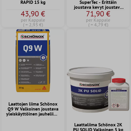
RAPID 15 kg
SuperTec - Erittäin
joustava kevyt joustava
43,90 €
71,90 €
laattaliima (15KG)
per Kappale
per Kappale
( = 2,93 €)
( = 4,79 €)
Laattojen liima Schönox
Q9 W Valkoinen joustava
yleiskäyttöinen jauheliima
25 kg
Laattaliima Schönox 2K
PU SOLID Valkoinen 5 kg