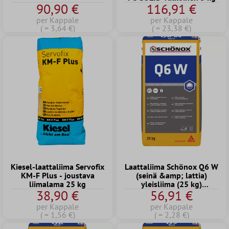
90,90 €
116,91 €
per Kappale
per Kappale
( = 3,64 €)
( = 23,38 €)
Kiesel-laattaliima Servofix
Laattaliima Schönox Q6 W
KM-F Plus - joustava
(seinä &amp; lattia)
liimalama 25 kg
yleisliima (25 kg)
38,90 €
56,91 €
(valkoinen)
per Kappale
per Kappale
( = 1,56 €)
( = 2,28 €)