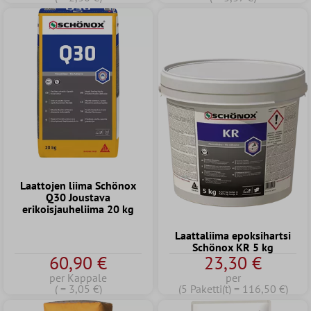
Laattojen liima Schönox
Q30 Joustava
erikoisjauheliima 20 kg
Laattaliima epoksihartsi
Schönox KR 5 kg
60,90 €
23,30 €
per Kappale
per
( = 3,05 €)
(5 Paketti(t) = 116,50 €)