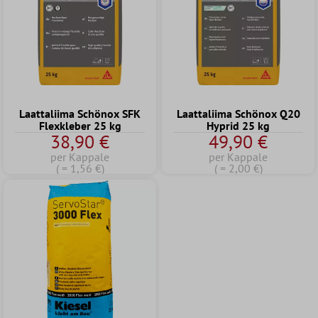
Laattaliima Schönox SFK
Laattaliima Schönox Q20
Flexkleber 25 kg
Hyprid 25 kg
38,90 €
49,90 €
per Kappale
per Kappale
( = 1,56 €)
( = 2,00 €)