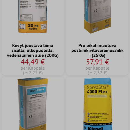
Kevyt joustava liima
Pro pikaliimautuva
sisällä, ulkopuolella,
posliinikivitavaramosaiikk
vedenalainen alue (20KG)
i (25KG)
44,49 €
57,91 €
per Kappale
per Kappale
( = 2,22 €)
( = 2,32 €)