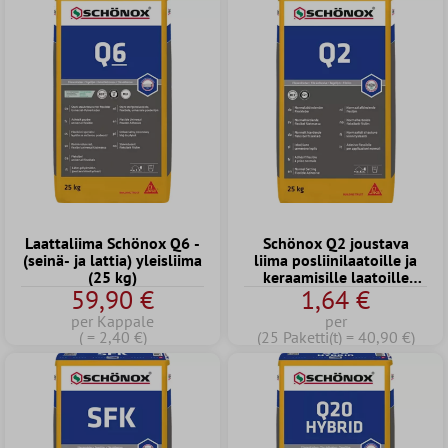
Laattaliima Schönox Q6 -
Schönox Q2 joustava
(seinä- ja lattia) yleisliima
liima posliinilaatoille ja
(25 kg)
keraamisille laatoille
59,90 €
1,64 €
C2TE (25 kg)
per Kappale
per
( = 2,40 €)
(25 Paketti(t) = 40,90 €)