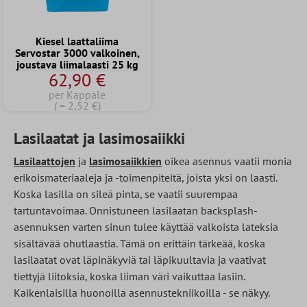
Kiesel laattaliima
Servostar 3000 valkoinen,
joustava liimalaasti 25 kg
62,90 €
per Kappale
( = 2,52 €)
Lasilaatat ja lasimosaiikki
Lasilaattojen
ja
lasimosaiikkien
oikea asennus vaatii monia
erikoismateriaaleja ja -toimenpiteitä, joista yksi on laasti.
Koska lasilla on sileä pinta, se vaatii suurempaa
tartuntavoimaa. Onnistuneen lasilaatan backsplash-
asennuksen varten sinun tulee käyttää valkoista lateksia
sisältävää ohutlaastia. Tämä on erittäin tärkeää, koska
lasilaatat ovat läpinäkyviä tai läpikuultavia ja vaativat
tiettyjä liitoksia, koska liiman väri vaikuttaa lasiin.
Kaikenlaisilla huonoilla asennustekniikoilla - se näkyy.