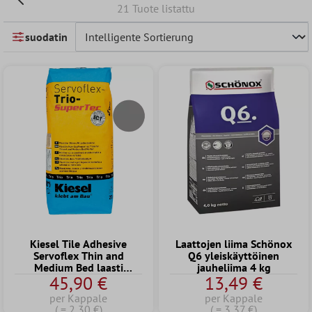
21 Tuote listattu
suodatin
Kiesel Tile Adhesive
Laattojen liima Schönox
Servoflex Thin and
Q6 yleiskäyttöinen
Medium Bed laasti
jauheliima 4 kg
45,90 €
13,49 €
harmaa 20kg
per Kappale
per Kappale
( = 2,30 €)
( = 3,37 €)