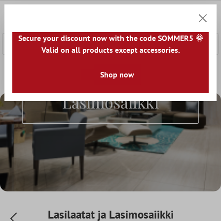
pääsisältöön
0
Ostosk
Secure your discount now with the code SOMMER5 🌞
Valid on all products except accessories.
Koti
Tarvikkeet
Laattojen Liimaa
Shop now
Lasilaatat ja Lasimosai
Lasilaatat Ja
Lasimosaiikki
Lasilaatat ja Lasimosaiikki