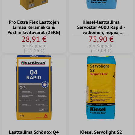
Pro Extra Flex Laattojen
Kiesel-laattaliima
Liimaa Keramiikka &
Servostar 4000 Rapid -
Posliinikivitavarat (25KG)
valkoinen, nopea,
28,91 €
75,90 €
joustava liimalaasti (25
kg)
per Kappale
per Kappale
( = 1,16 €)
( = 3,04 €)
Laattaliima Schönox Q4
Kiesel Servolight S2