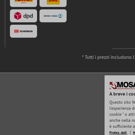
* Tutti i prezzi includono 
A breve i co
Questo sito We
l'esperienza d
cookie " o att
anche nella no
è sufficiente
Protez. dati
N