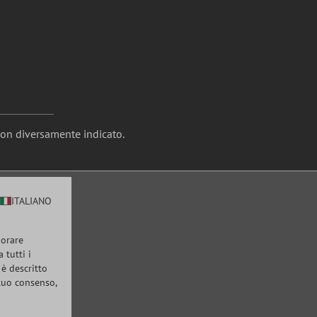
non diversamente indicato.
ITALIANO
iorare
 tutti i
 è descritto
 tuo consenso,