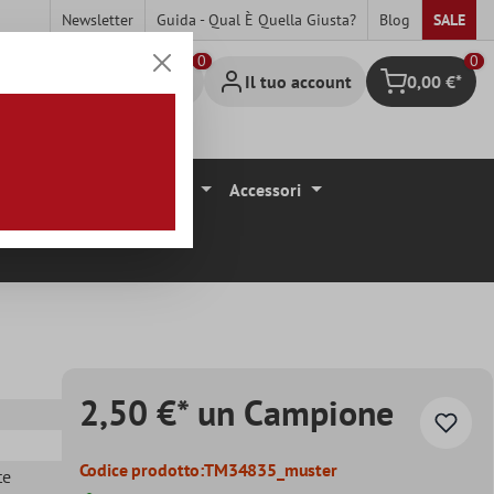
Newsletter
Guida - Qual È Quella Giusta?
Blog
SALE
0
Il tuo account
0,00 €*
Carrello degli 
ivestimenti Per Pavimenti
Accessori
2,50 €* un Campione
Codice prodotto:
TM34835_muster
te