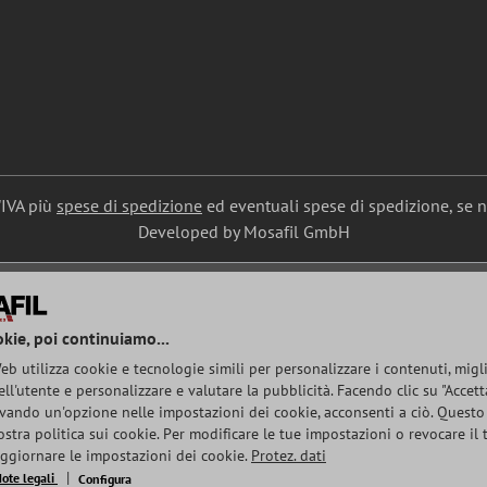
l'IVA più
spese di spedizione
ed eventuali spese di spedizione, se 
Developed by Mosafil GmbH
okie, poi continuiamo...
b utilizza cookie e tecnologie simili per personalizzare i contenuti, migl
ell'utente e personalizzare e valutare la pubblicità. Facendo clic su "Accetta
ivando un'opzione nelle impostazioni dei cookie, acconsenti a ciò. Questo
stra politica sui cookie. Per modificare le tue impostazioni o revocare il
 aggiornare le impostazioni dei cookie.
Protez. dati
ote legali
Configura