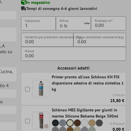
o
,
In magazzino
Tempi di consegna 4-6 giorni lavorativi
Campione
Rifiuti
Prodotto
m²
Cemento per piastrelle necessario (kg)
Fuga cementizia necessaria (kg)
a
, A
lato su
Primer
Accessori adatti
 Cucina
,
Primer pronto all'uso Schönox KH FIX
dispersione adesiva di resina sintetica 1
tio 4
kg
1 Pezzo
25,80 €
mm
Schönox MES Sigillante per giunti in
marmo Silicone Bahama Beige 300ml
0 Pezzo/i
0,00 €