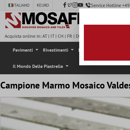
Service Hotline +
ITALIANO
€
EURO
tenuto principale
Acquista online in:
AT
|
IT
|
CH
|
FR
|
DE
|
UK
|
CZ
|
SE
|
DK
|
BE
|
Pavimenti
Rivestimenti
Mosaici
Pietra Natura
Il Mondo Delle Piastrelle
Campione Marmo Mosaico Valdese