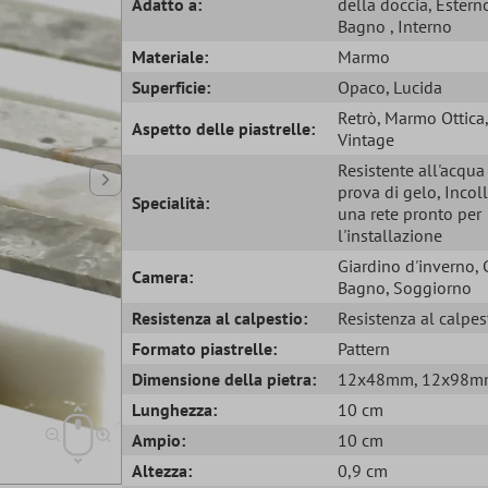
Adatto a:
della doccia
, Estern
Bagno
, Interno
Materiale:
Marmo
Superficie:
Opaco
, Lucida
Retrò
, Marmo Ottica
,
Aspetto delle piastrelle:
Vintage
Resistente all'acqu
prova di gelo
, Incol
Specialità:
una rete pronto per
l'installazione
Giardino d'inverno
,
Camera:
Bagno
, Soggiorno
Resistenza al calpestio:
Resistenza al calpes
Formato piastrelle:
Pattern
Dimensione della pietra:
12x48mm
, 12x98
Lunghezza:
10 cm
Ampio:
10 cm
Altezza:
0,9 cm