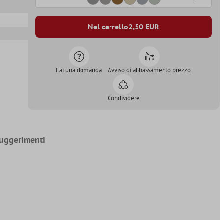
Nel carrello
2,50
EUR
Fai una domanda
Avviso di abbassamento prezzo
Condividere
uggerimenti