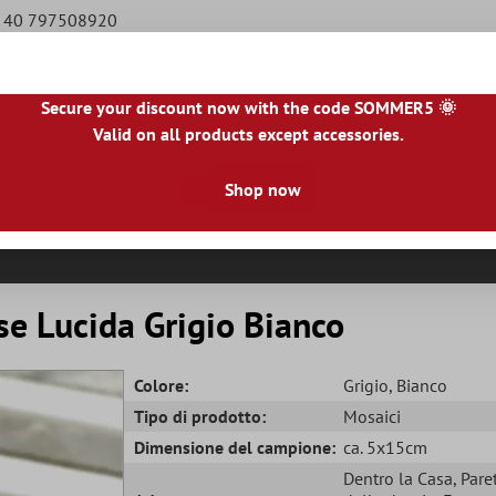
49 40 797508920
Secure your discount now with the code SOMMER5 🌞
Valid on all products except accessories.
NL
|
IE
|
ES
|
PL
|
PT
|
FI
|
GR
|
RO
|
NO
|
HU
|
BG
|
HR
|
LU
Shop now
le Piastrelle
Piastrelle Per Terrazze
Bordo Piastrella
R
 Lucida Grigio Bianco
Colore:
Grigio
, Bianco
Tipo di prodotto:
Mosaici
Dimensione del campione:
ca. 5x15cm
Dentro la Casa
, Pare