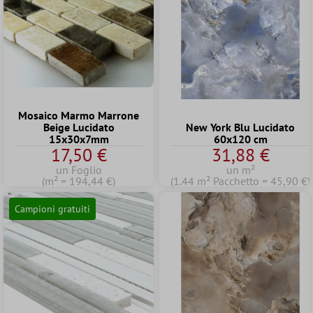
Mosaico Marmo Marrone
Beige Lucidato
New York Blu Lucidato
15x30x7mm
60x120 cm
17,50 €
31,88 €
un Foglio
un m²
(m² = 194,44 €)
(1.44 m² Pacchetto = 45,90 €)
Campioni gratuiti