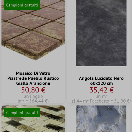
Campioni gratuiti
Mosaico Di Vetro
Piastrelle Pueblo Rustico
Angola Lucidato Nero
Giallo Arancione
60x120 cm
50,80 €
35,42 €
un Foglio
un m²
(m² = 564,44 €)
(1.44 m² Pacchetto = 51,00 €)
Campioni gratuiti