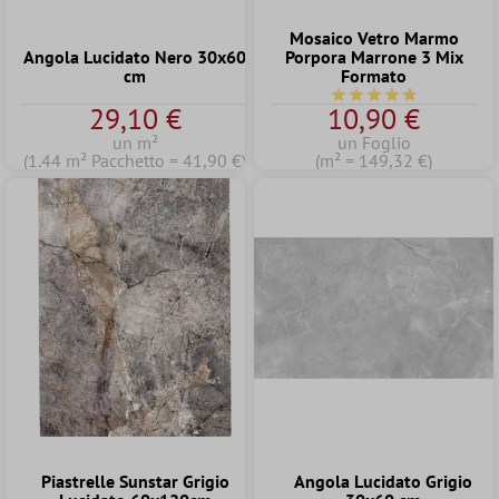
Mosaico Vetro Marmo
Angola Lucidato Nero 30x60
Porpora Marrone 3 Mix
cm
Formato
Valutazione media di 4
29,10 €
10,90 €
un m²
un Foglio
(1.44 m² Pacchetto = 41,90 €)
(m² = 149,32 €)
Piastrelle Sunstar Grigio
Angola Lucidato Grigio