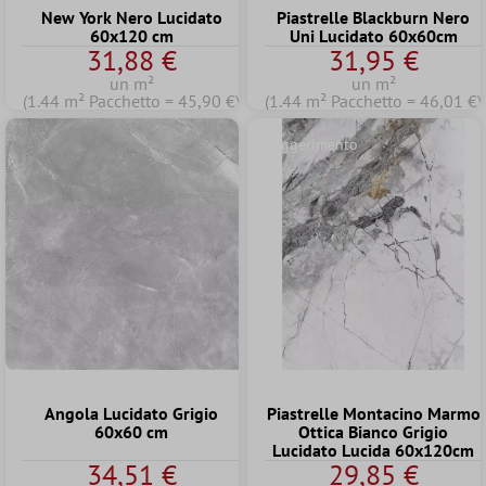
New York Nero Lucidato
Piastrelle Blackburn Nero
60x120 cm
Uni Lucidato 60x60cm
31,88 €
31,95 €
un m²
un m²
(1.44 m² Pacchetto = 45,90 €)
(1.44 m² Pacchetto = 46,01 €)
Suggerimento
Angola Lucidato Grigio
Piastrelle Montacino Marmo
60x60 cm
Ottica Bianco Grigio
Lucidato Lucida 60x120cm
34,51 €
29,85 €