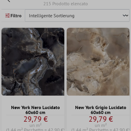
215 Prodotto elencato
Filtro
New York Nero Lucidato
New York Grigio Lucidato
60x60 cm
60x60 cm
29,79 €
29,79 €
un m²
un m²
(1.44 m² Pacchetto = 42,90 €)
(1.44 m² Pacchetto = 42,90 €)