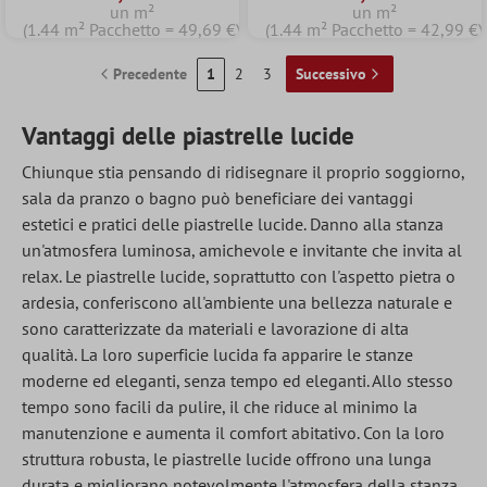
un m²
un m²
(1.44 m² Pacchetto = 49,69 €)
(1.44 m² Pacchetto = 42,99 €)
Precedente
1
2
3
Successivo
Vantaggi delle piastrelle lucide
Chiunque stia pensando di ridisegnare il proprio soggiorno,
sala da pranzo o bagno può beneficiare dei vantaggi
estetici e pratici delle piastrelle lucide. Danno alla stanza
un'atmosfera luminosa, amichevole e invitante che invita al
relax. Le piastrelle lucide, soprattutto con l'aspetto pietra o
ardesia, conferiscono all'ambiente una bellezza naturale e
sono caratterizzate da materiali e lavorazione di alta
qualità. La loro superficie lucida fa apparire le stanze
moderne ed eleganti, senza tempo ed eleganti. Allo stesso
tempo sono facili da pulire, il che riduce al minimo la
manutenzione e aumenta il comfort abitativo. Con la loro
struttura robusta, le piastrelle lucide offrono una lunga
durata e migliorano notevolmente l'atmosfera della stanza