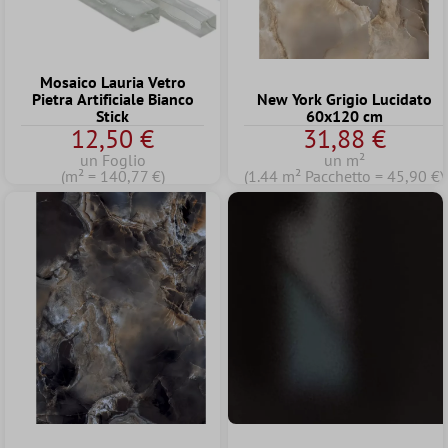
Mosaico Lauria Vetro
Pietra Artificiale Bianco
New York Grigio Lucidato
Stick
60x120 cm
12,50 €
31,88 €
un Foglio
un m²
(m² = 140,77 €)
(1.44 m² Pacchetto = 45,90 €)