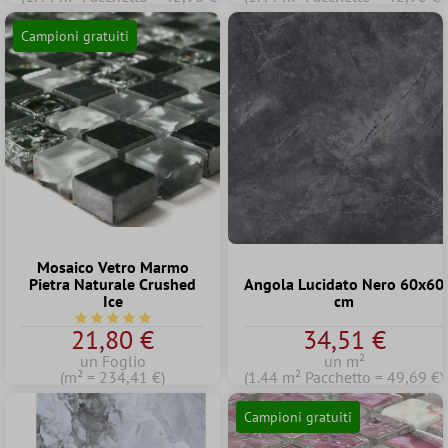
Campioni gratuiti
Mosaico Vetro Marmo
Pietra Naturale Crushed
Angola Lucidato Nero 60x60
Ice
cm
Valutazione media di 5 su 5 stelle
21,80 €
34,51 €
un Foglio
un m²
(m² = 234,41 €)
(1.44 m² Pacchetto = 49,69 €)
Campioni gratuiti