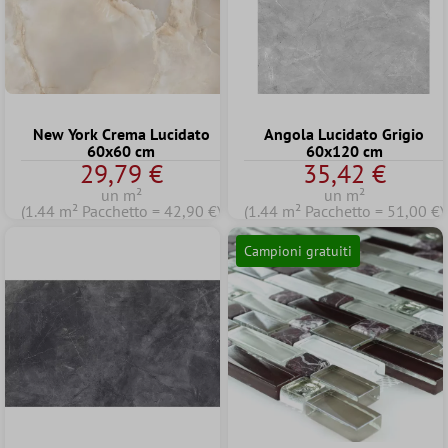
New York Crema Lucidato
Angola Lucidato Grigio
60x60 cm
60x120 cm
29,79 €
35,42 €
un m²
un m²
(1.44 m² Pacchetto = 42,90 €)
(1.44 m² Pacchetto = 51,00 €)
Campioni gratuiti