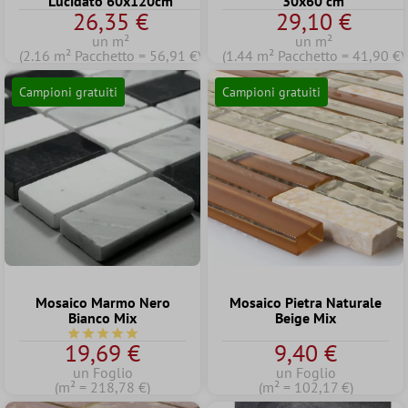
Lucidato 60x120cm
30x60 cm
26,35 €
29,10 €
un m²
un m²
(2.16 m² Pacchetto = 56,91 €)
(1.44 m² Pacchetto = 41,90 €)
Campioni gratuiti
Campioni gratuiti
Mosaico Marmo Nero
Mosaico Pietra Naturale
Bianco Mix
Beige Mix
Valutazione media di 5 su 5 stelle
19,69 €
9,40 €
un Foglio
un Foglio
(m² = 218,78 €)
(m² = 102,17 €)