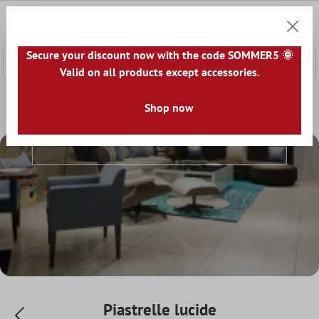
tenuto principale
0
Carrell
Secure your discount now with the code SOMMER5 🌞
Valid on all products except accessories.
Home
Il mondo delle piastrelle
Shop now
Piastrelle in base alla strut
Piastrelle Lucide
Piastrelle lucide