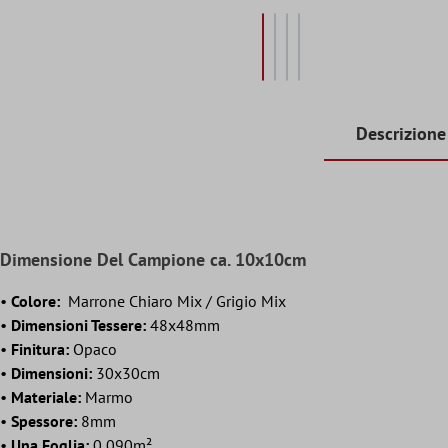
Descrizione
Dimensione Del Campione ca. 10x10cm
•
Colore:
Marrone Chiaro Mix / Grigio Mix
•
Dimensioni Tessere:
48x48mm
•
Finitura:
Opaco
•
Dimensioni:
30x30cm
•
Materiale:
Marmo
•
Spessore:
8mm
•
Una Foglia:
0,090m²