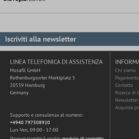
Iscriviti alla newsletter
LINEA TELEFONICA DI ASSISTENZA
INFORM
Mosafil GmbH
Chi siamo
Rothenburgsorter Marktplatz 5
Pagamento 
20539 Hamburg
Contatto
Germany
Ricerca di 
Newsletter
Acquista pia
Supporto e consulenza al numero:
+4940 797508920
Lun-Ven, 09:00 - 17:00
Oppure tramite il nostro
modulo di contatto
.