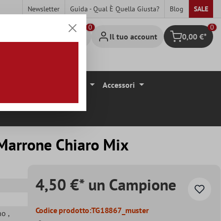
Newsletter
Guida - Qual È Quella Giusta?
Blog
SALE
0
Il tuo account
0,00 €*
Carrello degli 
ivestimenti Per Pavimenti
Accessori
Marrone Chiaro Mix
4,50 €* un Campione
Codice prodotto:
TG18867_muster
gno
,