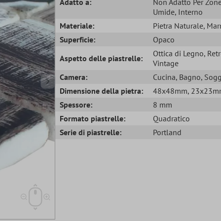
Adatto a:
Non Adatto Per Zon
Umide
, Interno
Materiale:
Pietra Naturale
, Ma
Superficie:
Opaco
Ottica di Legno
, Ret
Aspetto delle piastrelle:
Vintage
Camera:
Cucina
, Bagno
, Sog
Dimensione della pietra:
48x48mm
, 23x23
Spessore:
8 mm
Formato piastrelle:
Quadratico
Serie di piastrelle:
Portland