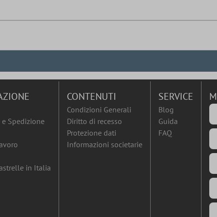
AZIONE
CONTENUTI
SERVICE
M
Condizioni Generali
Blog
e Spedizione
Diritto di recesso
Guida
Protezione dati
FAQ
lavoro
Informazioni societarie
strelle in Italia