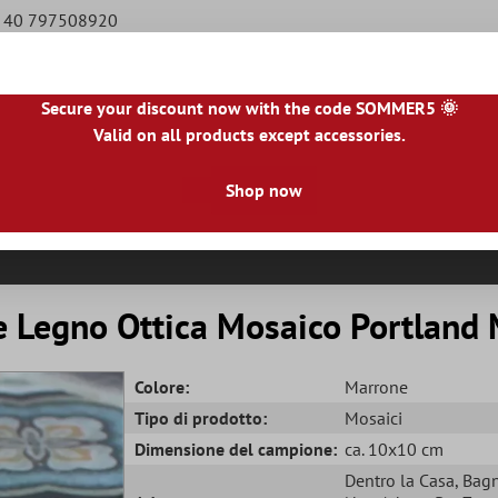
49 40 797508920
Secure your discount now with the code SOMMER5 🌞
Valid on all products except accessories.
NL
|
IE
|
ES
|
PL
|
PT
|
FI
|
GR
|
RO
|
NO
|
HU
|
BG
|
HR
|
LU
Shop now
le Piastrelle
Piastrelle Per Terrazze
Bordo Piastrella
R
 Legno Ottica Mosaico Portland 
Colore:
Marrone
Tipo di prodotto:
Mosaici
Dimensione del campione:
ca. 10x10 cm
Dentro la Casa
, Ba