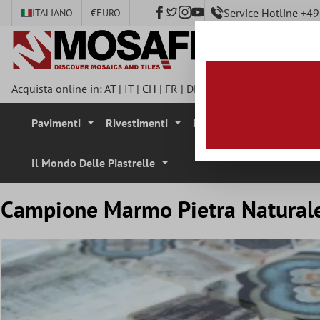
Service Hotline +
ITALIANO
€
EURO
tenuto principale
Acquista online in:
AT
|
IT
|
CH
|
FR
|
DE
|
UK
|
CZ
|
SE
|
DK
|
BE
|
Pavimenti
Rivestimenti
Mosaici
Pietra Natura
Il Mondo Delle Piastrelle
Campione Marmo Pietra Naturale