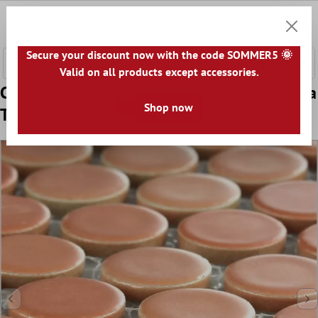
tenuto principale
0
Carrell
Secure your discount now with the code SOMMER5 🌞
Valid on all products except accessories.
Campione Mosaico Ceramica Knopf Rotonda
Shop now
Terracotta