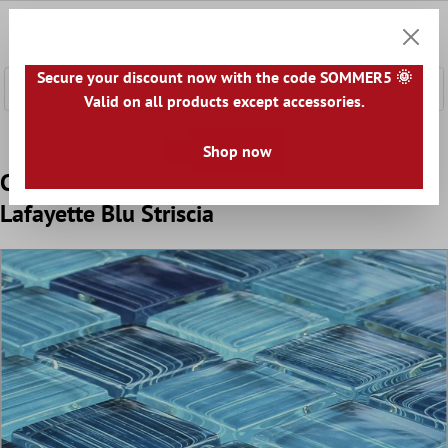
tenuto principale
0
Carrell
Secure your discount now with the code SOMMER5 🌞
Valid on all products except accessories.
Home
Mosaici
Mosaico Vetro
Mosaico Vetro 4-7mm
Shop now
Campione Mosaico Di Vetro Piastrelle
Lafayette Blu Striscia