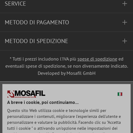
SERVICE
METODO DI PAGAMENTO
METODO DI SPEDIZIONE
* Tutti i prezzi includono l'IVA più
spese di spedizione
ed
eventuali spese di spedizione, se non diversamente indicato.
Developed by Mosafil GmbH
A breve i cookie, poi continuiamo...
Questo sito Web utilizza cookie e tecnologie simili per
personalizzare i contenuti, migliorare l'esperienza dell'utente e
personalizzare e valutare la pubblicità. Facendo clic su "Accetta
tutti i cookie " o attivando un'opzione nelle impostazioni dei