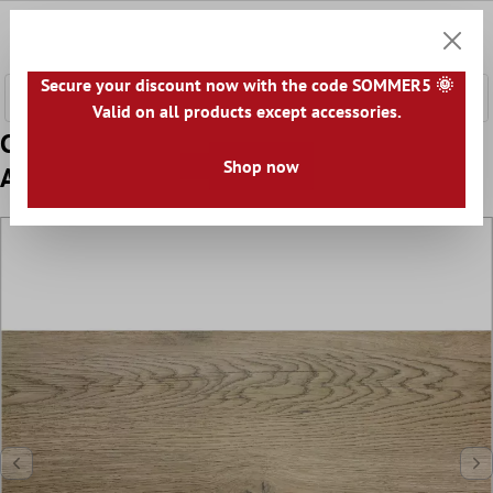
tenuto principale
0
Carrell
Secure your discount now with the code SOMMER5 🌞
Valid on all products except accessories.
Campione Piastrelle Legno Ottica
Shop now
Alexandria Beige Scuro 30x60cm