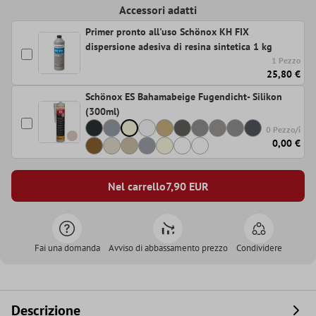
Accessori adatti
Primer pronto all'uso Schönox KH FIX
dispersione adesiva di resina sintetica 1 kg
1 Pezzo
25,80 €
Schönox ES Bahamabeige Fugendicht- Silikon
(300ml)
0 Pezzo/i
0,00 €
Nel carrello
7,90
EUR
Fai una domanda
Avviso di abbassamento prezzo
Condividere
Descrizione