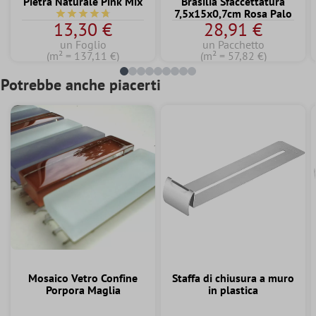
Pietra Naturale Pink Mix
Brasilia Sfaccettatura
7,5x15x0,7cm Rosa Palo
Valutazione media di 4.7 su 5 stelle
13,30 €
28,91 €
un Foglio
un Pacchetto
(m² = 137,11 €)
(m² = 57,82 €)
Potrebbe anche piacerti
Mosaico Vetro Confine
Staffa di chiusura a muro
Porpora Maglia
in plastica