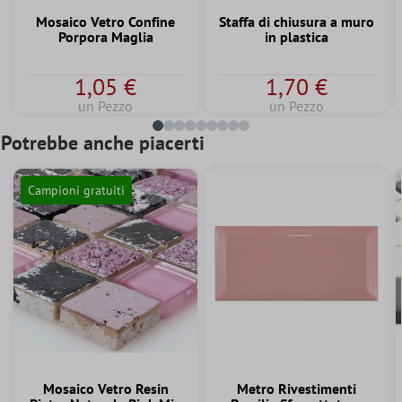
Mosaico Vetro Confine
Staffa di chiusura a muro
Porpora Maglia
in plastica
1,05 €
1,70 €
un Pezzo
un Pezzo
Potrebbe anche piacerti
Campioni gratuiti
Mosaico Vetro Resin
Metro Rivestimenti