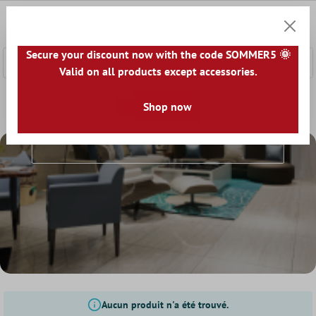
ontenu principal
0
Panier
Secure your discount now with the code SOMMER5 🌞
Valid on all products except accessories.
Accueil
Carrelage Sol Et Mur
Shop now
Surface
Carreaux Brillants
Carreaux Brillants
Aucun produit n'a été trouvé.