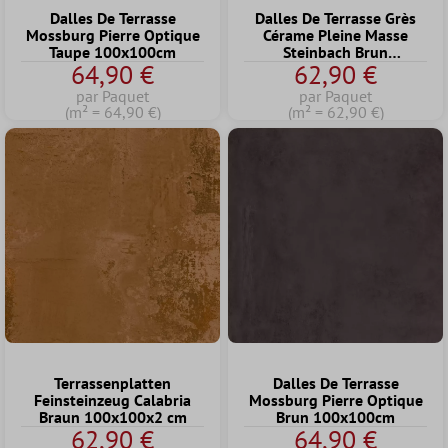
Dalles De Terrasse
Dalles De Terrasse Grès
Mossburg Pierre Optique
Cérame Pleine Masse
Taupe 100x100cm
Steinbach Brun
64,90 €
62,90 €
100x100x2 cm
par Paquet
par Paquet
(m² = 64,90 €)
(m² = 62,90 €)
Terrassenplatten
Dalles De Terrasse
Feinsteinzeug Calabria
Mossburg Pierre Optique
Braun 100x100x2 cm
Brun 100x100cm
62,90 €
64,90 €