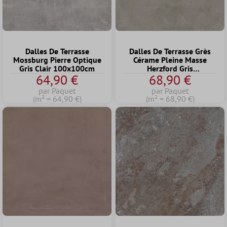
Dalles De Terrasse
Dalles De Terrasse Grès
Mossburg Pierre Optique
Cérame Pleine Masse
Gris Clair 100x100cm
Herzford Gris
64,90 €
68,90 €
100x100x2cm
par Paquet
par Paquet
(m² = 64,90 €)
(m² = 68,90 €)