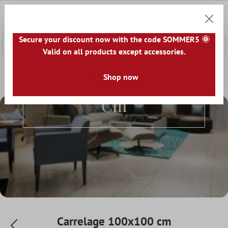
ontenu principal
0
Panier
Secure your discount now with the code SOMMER5 🌞
Valid on all products except accessories.
Accueil
Le monde du carrelage
Shop now
Carrelage par taille
Car
Carrelage 100x100
Cm
Carrelage 100x100 cm