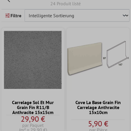
24 Produit listé
Filtre
Carrelage Sol Et Mur
Cove La Base Grain Fin
Grain Fin R11/B
Carrelage Anthracite
Anthracite 15x15cm
15x10cm
29,90 €
5,90 €
par Paquet
(m² = 29,90 €)
par Pièce