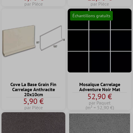
par Pièce
par Pièce
Échantillons gratuits
Cove La Base Grain Fin
Mosaïque Carrelage
Carrelage Anthracite
Adventure Noir Mat
20x10cm
52,90 €
5,90 €
par Paquet
par Pièce
(m² = 52,90 €)