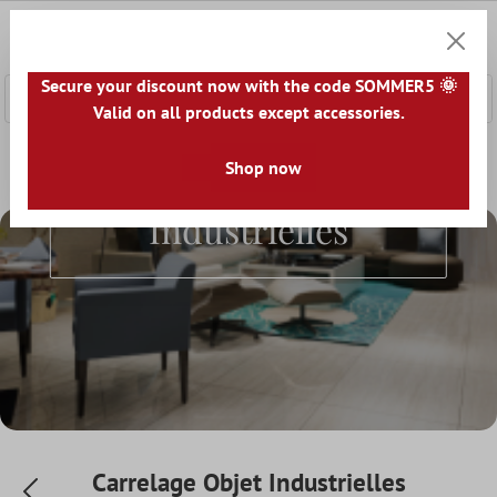
ontenu principal
0
Panier
Secure your discount now with the code SOMMER5 🌞
Valid on all products except accessories.
Accueil
Carrelage Sol Et Mur
Shop now
Pièces
Carrelage Objet Ind
Carrelage Objet
Industrielles
Carrelage Objet Industrielles