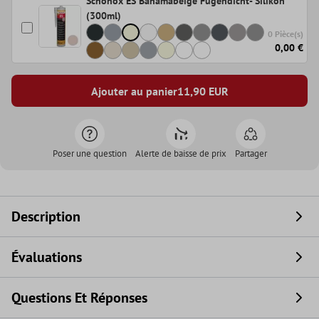
Schönox ES Bahamabeige Fugendicht- Silikon
(300ml)
0 Pièce(s)
0,00 €
Ajouter au panier
11,90
EUR
Poser une question
Alerte de baisse de prix
Partager
Description
Évaluations
Questions Et Réponses