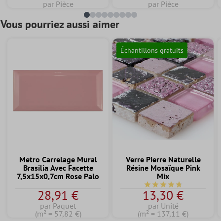
par Pièce
par Pièce
Vous pourriez aussi aimer
Échantillons gratuits
Metro Carrelage Mural
Verre Pierre Naturelle
Brasilia Avec Facette
Résine Mosaïque Pink
7,5x15x0,7cm Rose Palo
Mix
Note moyenne de 4.7 su
28,91 €
13,30 €
par Paquet
par Unité
(m² = 57,82 €)
(m² = 137,11 €)