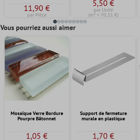
5,50 €
11,90 €
par Unité
par Pièce
(m² = 70,51 €)
Vous pourriez aussi aimer
Mosaïque Verre Bordure
Support de fermeture
Pourpre Bâtonnet
murale en plastique
1,05 €
1,70 €