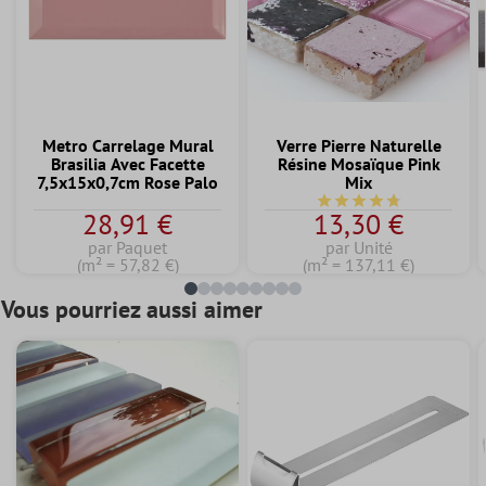
Metro Carrelage Mural
Verre Pierre Naturelle
Brasilia Avec Facette
Résine Mosaïque Pink
7,5x15x0,7cm Rose Palo
Mix
Note moyenne de 4.7 su
28,91 €
13,30 €
par Paquet
par Unité
(m² = 57,82 €)
(m² = 137,11 €)
Vous pourriez aussi aimer