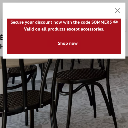
ontenu principal
0
Panier
Secure your discount now with the code SOMMER5 🌞
Valid on all products except accessories.
Échantillon Carrelage Sol Et Mur Décor
Shop now
Hayat