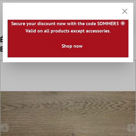
ontenu principal
0
Panier
Secure your discount now with the code SOMMER5 🌞
Valid on all products except accessories.
Échantillon Carrelage Sol Et Mur Imitation
Shop now
Bois Alexandria Beige Foncé 30x60cm