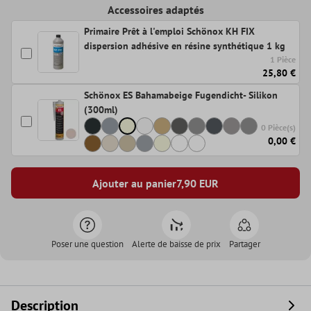
Accessoires adaptés
Primaire Prêt à l'emploi Schönox KH FIX
dispersion adhésive en résine synthétique 1 kg
1 Pièce
25,80 €
Schönox ES Bahamabeige Fugendicht- Silikon
(300ml)
0 Pièce(s)
0,00 €
Ajouter au panier
7,90
EUR
Poser une question
Alerte de baisse de prix
Partager
Description