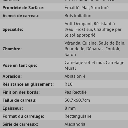
Propriété de Surface:
Émaillé
, Mat
, Structuré
Aspect de carreau:
Bois imitation
Anti-Dérapant
, Résistant à
Spécialité:
l'eau
, Frost sûr
, Chauffage par
le sol approprié
Véranda
, Cuisine
, Salle de Bain
,
Chambre:
Buanderie
, Débarras
, Couloir
,
Salon
Carrelage sol et mur
, Carrelage
Pose en tant que:
Mural
Abrasion:
Abrasion 4
Résistance au glissement:
R10
Finition des bords:
Pas Rectifié
Taille de carreau:
30,7x60,7cm
Epaisseur:
8 mm
Format du carrelage:
Rectangulaire
Série de carreaux:
Alexandria