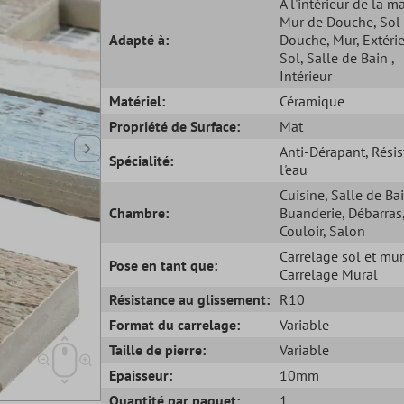
À l'intérieur de la m
Mur de Douche
, Sol
Adapté à:
Douche
, Mur
, Extéri
Sol
, Salle de Bain
,
Intérieur
Matériel:
Céramique
Propriété de Surface:
Mat
Anti-Dérapant
, Rési
Spécialité:
l'eau
Cuisine
, Salle de Ba
Chambre:
Buanderie
, Débarras
Couloir
, Salon
Carrelage sol et mur
Pose en tant que:
Carrelage Mural
Résistance au glissement:
R10
Format du carrelage:
Variable
Taille de pierre:
Variable
Epaisseur:
10mm
Quantité par paquet:
1