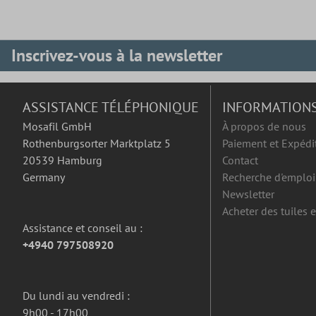
Inscrivez-vous à la newsletter
ASSISTANCE TÉLÉPHONIQUE
INFORMATION
Mosafil GmbH
À propos de nous
Rothenburgsorter Marktplatz 5
Paiement et Expédi
20539 Hamburg
Contact
Germany
Recherche d'emploi
Newsletter
Acheter des tuiles 
Assistance et conseil au :
+4940 797508920
Du lundi au vendredi :
9h00 - 17h00