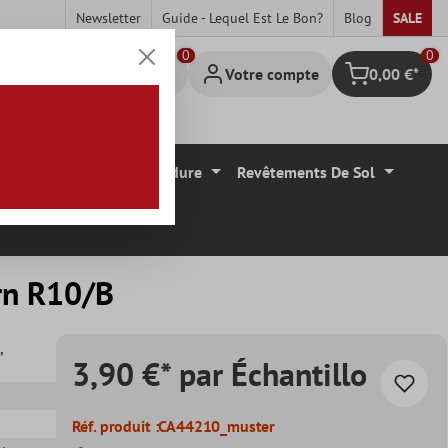
Newsletter
Guide - Lequel Est Le Bon?
Blog
SALE
0
Votre compte
0,00 €*
Panier
Carrelage Mural Bordure
Revêtements De Sol
rn R10/B
,
3,90 €* par Échantillo
Réf. produit :
CA44210_muster