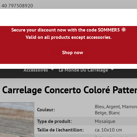
49 40 797508920
Secure your discount now with the code SOMMER5 🌞
Valid on all products except accessories.
BE
|
NL
|
IE
|
ES
|
PL
|
PT
|
FI
|
GR
|
RO
|
NO
|
HU
|
BG
|
HR
|
LU
Shop now
 Mosaique
Carreaux En Pierre Naturelle
Dalles De Terrasse
Accessoires
Le Monde Du Carrelage
Carrelage Concerto Coloré Patte
Bleu
, Argent
, Marron
Couleur:
Beige
, Blanc
Type de produit:
Mosaïque
Taille de l'echantillon:
ca. 10x10 cm