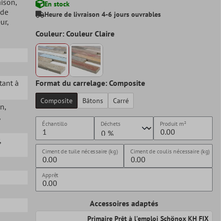
aison
,
En stock
 de
Heure de livraison 4-6 jours ouvrables
eur
,
Couleur: Couleur Claire
stant à
Format du carrelage: Composite
Composite
Bâtons
Carré
in
,
,
Échantillo
Déchets
Produit
m²
,
Ciment de tuile nécessaire (kg)
Ciment de coulis nécessaire (kg)
Apprêt
Accessoires adaptés
Primaire Prêt à l'emploi Schönox KH FIX