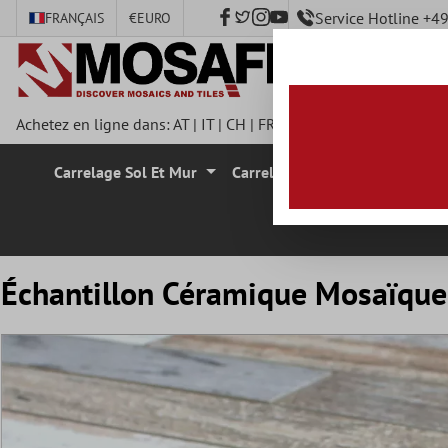
Service Hotline +
FRANÇAIS
€
EURO
ontenu principal
Achetez en ligne dans:
AT
|
IT
|
CH
|
FR
|
DE
|
UK
|
CZ
|
SE
|
DK
|
Carrelage Sol Et Mur
Carrelage Mural
Carrelage
Échantillon Céramique Mosaïque 