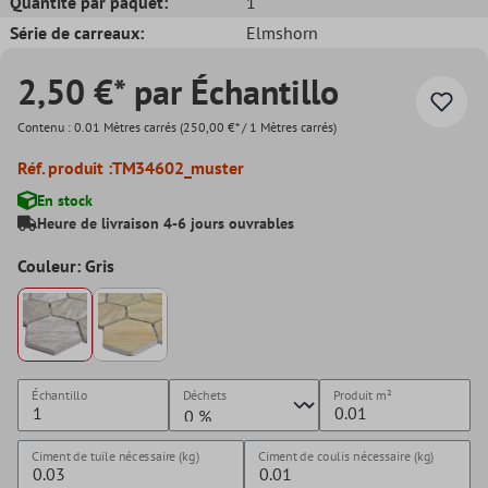
Quantité par paquet:
1
Série de carreaux:
Elmshorn
2,50 €* par Échantillo
Contenu :
0.01 Mètres carrés
(250,00 €* / 1 Mètres carrés)
Réf. produit :
TM34602_muster
En stock
Heure de livraison 4-6 jours ouvrables
Couleur: Gris
Échantillo
Déchets
Produit
m²
Ciment de tuile nécessaire (kg)
Ciment de coulis nécessaire (kg)