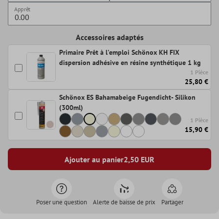
Apprêt
Accessoires adaptés
Primaire Prêt à l'emploi Schönox KH FIX
dispersion adhésive en résine synthétique 1 kg
1 Pièce
25,80 €
Schönox ES Bahamabeige Fugendicht- Silikon
(300ml)
1 Pièce
15,90 €
Ajouter au panier
2,50
EUR
Poser une question
Alerte de baisse de prix
Partager