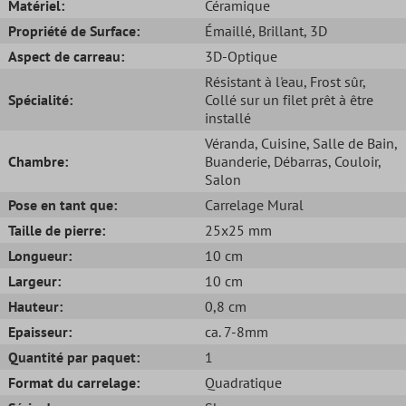
Matériel:
Céramique
Propriété de Surface:
Émaillé
, Brillant
, 3D
Aspect de carreau:
3D-Optique
Résistant à l'eau
, Frost sûr
,
Spécialité:
Collé sur un filet prêt à être
installé
Véranda
, Cuisine
, Salle de Bain
,
Chambre:
Buanderie
, Débarras
, Couloir
,
Salon
Pose en tant que:
Carrelage Mural
Taille de pierre:
25x25 mm
Longueur:
10 cm
Largeur:
10 cm
Hauteur:
0,8 cm
Epaisseur:
ca. 7-8mm
Quantité par paquet:
1
Format du carrelage:
Quadratique