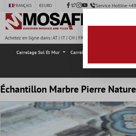
Service Hotline +
FRANÇAIS
€
EURO
ontenu principal
Achetez en ligne dans:
AT
|
IT
|
CH
|
FR
|
DE
|
UK
|
CZ
|
SE
|
DK
|
Carrelage Sol Et Mur
Carrelage Mural
Carrelage
Échantillon Marbre Pierre Nature