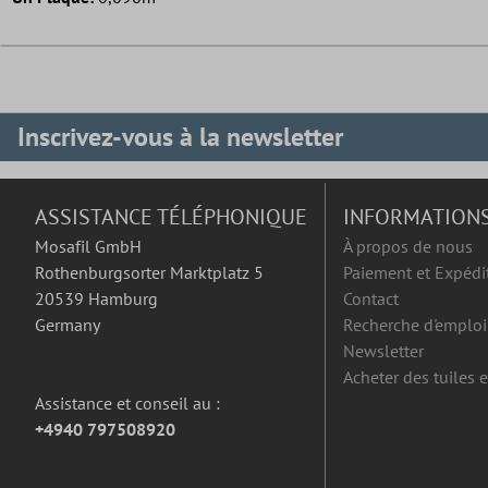
Inscrivez-vous à la newsletter
ASSISTANCE TÉLÉPHONIQUE
INFORMATION
Mosafil GmbH
À propos de nous
Rothenburgsorter Marktplatz 5
Paiement et Expédi
20539 Hamburg
Contact
Germany
Recherche d'emploi
Newsletter
Acheter des tuiles 
Assistance et conseil au :
+4940 797508920