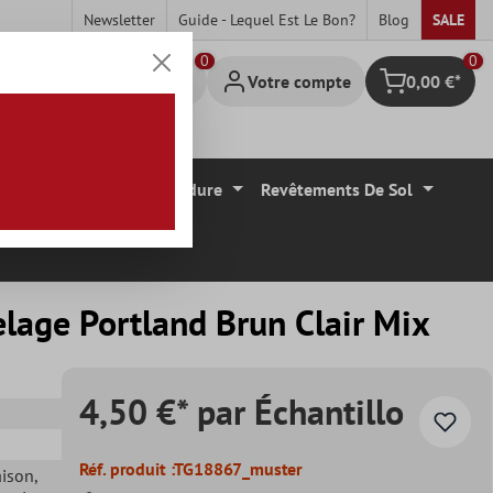
Newsletter
Guide - Lequel Est Le Bon?
Blog
SALE
0
Votre compte
0,00 €*
Panier
Carrelage Mural Bordure
Revêtements De Sol
elage Portland Brun Clair Mix
4,50 €* par Échantillo
Réf. produit :
TG18867_muster
aison
,