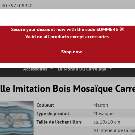
49 40 797508920
Secure your discount now with the code SOMMER5 🌞
Valid on all products except accessories.
BE
|
NL
|
IE
|
ES
|
PL
|
PT
|
FI
|
GR
|
RO
|
NO
|
HU
|
BG
|
HR
|
LU
Shop now
 Mosaique
Carreaux En Pierre Naturelle
Dalles De Terrasse
Accessoires
Le Monde Du Carrelage
lle Imitation Bois Mosaïque Carr
Couleur:
Marron
Type de produit:
Mosaïque
Taille de l'echantillon:
ca. 10x10 cm
À l'intérieur de la m