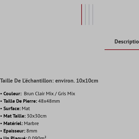
Descripti
Taille De L'échantillon: environ. 10x10cm
•
Couleur:
Brun Clair Mix / Gris Mix
•
Taille De Pierre:
48x48mm
•
Surface:
Mat
•
Mat Taille:
30x30cm
•
Matériel:
Marbre
•
Epaisseur:
8mm
•
Un Plaqué:
0,090m²