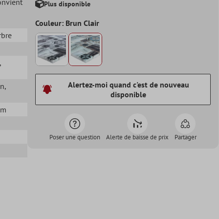
onvient
Plus disponible
Couleur: Brun Clair
rbre
,
Alertez-moi quand c'est de nouveau
in
,
disponible
mm
Poser une question
Alerte de baisse de prix
Partager