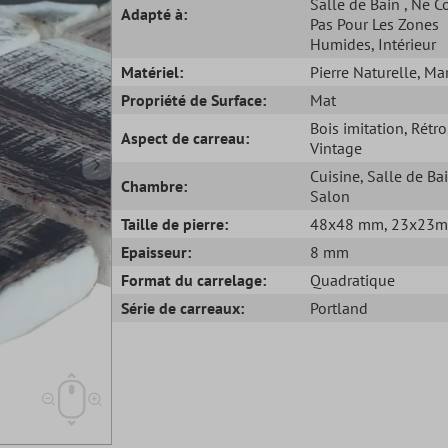
Salle de Bain
, Ne C
Adapté à:
Pas Pour Les Zones
Humides
, Intérieur
Matériel:
Pierre Naturelle
, Ma
Propriété de Surface:
Mat
Bois imitation
, Rétro
Aspect de carreau:
Vintage
Cuisine
, Salle de Ba
Chambre:
Salon
Taille de pierre:
48x48 mm
, 23x23
Epaisseur:
8 mm
Format du carrelage:
Quadratique
Série de carreaux:
Portland