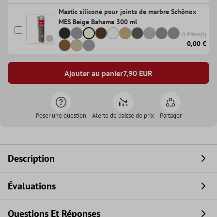
Mastic silicone pour joints de marbre Schönox
MES Beige Bahama 300 ml
0 Pièce(s)
0,00 €
Ajouter au panier
7,90
EUR
Poser une question
Alerte de baisse de prix
Partager
Description
Évaluations
Questions Et Réponses