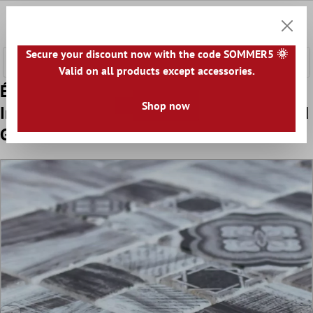
ontenu principal
0
Panier
Secure your discount now with the code SOMMER5 🌞
Valid on all products except accessories.
Échantillon Marbre Pierre Naturelle
Shop now
Imitation Bois Mosaïque Carrelage Portland
Gris Mix