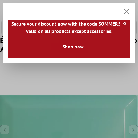
ontenu principal
0
Panier
Secure your discount now with the code SOMMER5 🌞
Valid on all products except accessories.
Échantillon Metro Carrelage Mural Colombo
Shop now
Aqua Green 10x20cm