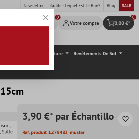
Newsletter
Guide - Lequel Est Le Bon?
Blog
SALE
0
Votre compte
0,00 €*
Panier
Carrelage Mural Bordure
Revêtements De Sol
5x15cm
3,90 €* par Échantillo
aison
,
, Salle
Réf. produit :
LZ79483_muster