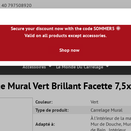
49 40 797508920
Secure your discount now with the code SOMMER5 🌞
Valid on all products except accessories.
BE
|
NL
|
IE
|
ES
|
PL
|
PT
|
FI
|
GR
|
RO
|
NO
|
HU
|
BG
|
HR
|
LU
Shop now
 Mosaique
Carreaux En Pierre Naturelle
Dalles De Terrasse
Accessoires
Le Monde Du Carrelage
e Mural Vert Brillant Facette 7,
Couleur:
Vert
Type de produit:
Carrelage Mural
À l'intérieur de la m
Adapté à:
Mur de Douche
, Mur
de Bain
, Intérieur