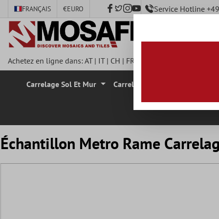
Service Hotline +
FRANÇAIS
€
EURO
ontenu principal
Achetez en ligne dans:
AT
|
IT
|
CH
|
FR
|
DE
|
UK
|
CZ
|
SE
|
DK
|
Carrelage Sol Et Mur
Carrelage Mural
Carrelage
Échantillon Metro Rame Carrelag