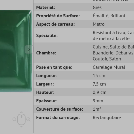
Matériel:
Grès
Propriété de Surface:
Émaillé
, Brillant
Aspect de carreau:
Metro
Résistant à l'eau
, Ca
Spécialité:
de métro à facette
Cuisine
, Salle de Ba
Chambre:
Buanderie
, Débarras
Couloir
, Salon
Pose en tant que:
Carrelage Mural
Longueur:
15 cm
Largeur:
7,5 cm
Hauteur:
0,9 cm
Epaisseur:
9mm
Couverture de surface:
1m²
Format du carrelage:
Rectangulaire