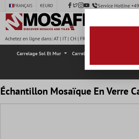
Service Hotline +
FRANÇAIS
€
EURO
ontenu principal
Achetez en ligne dans:
AT
|
IT
|
CH
|
FR
|
DE
|
UK
|
CZ
|
SE
|
DK
|
Carrelage Sol Et Mur
Carrelage Mural
Carrelage
Échantillon Mosaïque En Verre Ca