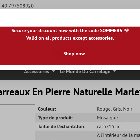
49 40 797508920
Secure your discount now with the code SOMMER5 🌞
Valid on all products except accessories.
BE
|
NL
|
IE
|
ES
|
PL
|
PT
|
FI
|
GR
|
RO
|
NO
|
HU
|
BG
|
HR
|
LU
Shop now
 Mosaique
Carreaux En Pierre Naturelle
Dalles De Terrasse
Accessoires
Le Monde Du Carrelage
rreaux En Pierre Naturelle Marle
Couleur:
Rouge
, Gris
, Noir
Type de produit:
Mosaïque
Taille de l'echantillon:
ca. 5x15cm
À l'intérieur de la m