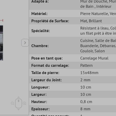
Adapté à:
Mur de Douche
, Mur
de Bain
, Intérieur
Matériel:
Pierre Naturelle
, Ver
Propriété de Surface:
Mat
, Brillant
Résistant à l'eau
, Co
Spécialité:
un filet prêt à être i
Cuisine
, Salle de Ba
Chambre:
Buanderie
, Débarras
Couloir
, Salon
Pose en tant que:
Carrelage Mural
Format du carrelage:
Pattern
Taille de pierre:
15x48mm
Largeur du Joint:
2 mm
Longueur:
10 cm
Largeur:
10 cm
Hauteur:
0,8 cm
Epaisseur:
8 mm
Quantité par paquet:
1