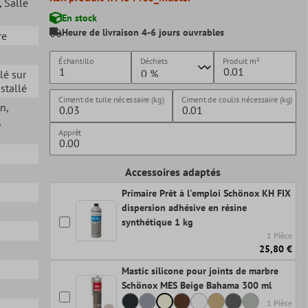
, Salle
En stock
Heure de livraison 4-6 jours ouvrables
re
Échantillo
Déchets
Produit
m²
llé sur
nstallé
Ciment de tuile nécessaire (kg)
Ciment de coulis nécessaire (kg)
in
,
,
Apprêt
Accessoires adaptés
Primaire Prêt à l'emploi Schönox KH FIX
dispersion adhésive en résine
synthétique 1 kg
1 Pièce
25,80 €
Mastic silicone pour joints de marbre
Schönox MES Beige Bahama 300 ml
1 Pièce