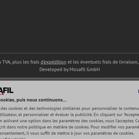
a TVA, plus les frais
d'expédition
et les éventuels frais de livraison,
Developed by Mosafil GmbH
cookies, puis nous continuons...
e des cookies et des technologies similaires pour personnaliser le contenu
tilisateur, et personnaliser et évaluer la publicité. En cliquant sur "Accepte
n activant une option dans les paramètres des cookies, vous l'acceptez. Ce
rit dans notre politique en matière de cookies. Pour modifier vos param
consentement, il vous suffit de mettre à jour vos paramètres de cookies.