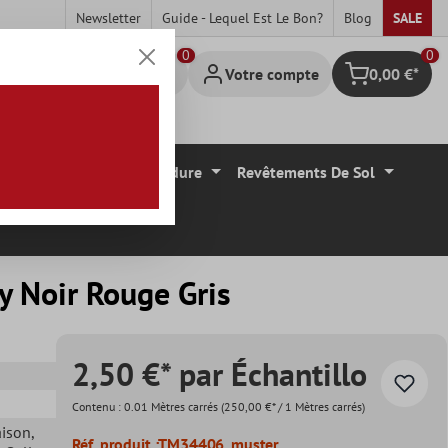
Newsletter
Guide - Lequel Est Le Bon?
Blog
SALE
0
Votre compte
0,00 €*
Panier
Carrelage Mural Bordure
Revêtements De Sol
y Noir Rouge Gris
2,50 €* par Échantillo
Contenu :
0.01 Mètres carrés
(250,00 €* / 1 Mètres carrés)
aison
,
Réf. produit :
TM34406_muster