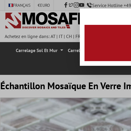
Service Hotline +
FRANÇAIS
€
EURO
ontenu principal
Achetez en ligne dans:
AT
|
IT
|
CH
|
FR
|
DE
|
UK
|
CZ
|
SE
|
DK
|
Carrelage Sol Et Mur
Carrelage Mural
Carrelage
Échantillon Mosaïque En Verre Im