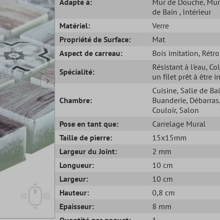
Adapté à:
Mur de Douche
, Mur
de Bain
, Intérieur
Matériel:
Verre
Propriété de Surface:
Mat
Aspect de carreau:
Bois imitation
, Rétro
Résistant à l'eau
, Co
Spécialité:
un filet prêt à être i
Cuisine
, Salle de Ba
Chambre:
Buanderie
, Débarras
Couloir
, Salon
Pose en tant que:
Carrelage Mural
Taille de pierre:
15x15mm
Largeur du Joint:
2 mm
Longueur:
10 cm
Largeur:
10 cm
Hauteur:
0,8 cm
Epaisseur:
8 mm
Quantité par paquet:
1