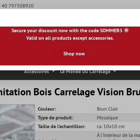
49 40 797508920
Secure your discount now with the code SOMMER5 🌞
Valid on all products except accessories.
BE
|
NL
|
IE
|
ES
|
PL
|
PT
|
FI
|
GR
|
RO
|
NO
|
HU
|
BG
|
HR
|
LU
Shop now
 Mosaique
Carreaux En Pierre Naturelle
Dalles De Terrasse
Accessoires
Le Monde Du Carrelage
itation Bois Carrelage Vision Bru
Couleur:
Brun Clair
Type de produit:
Mosaïque
Taille de l'echantillon:
ca. 10x10 cm
À l'intérieur de la m