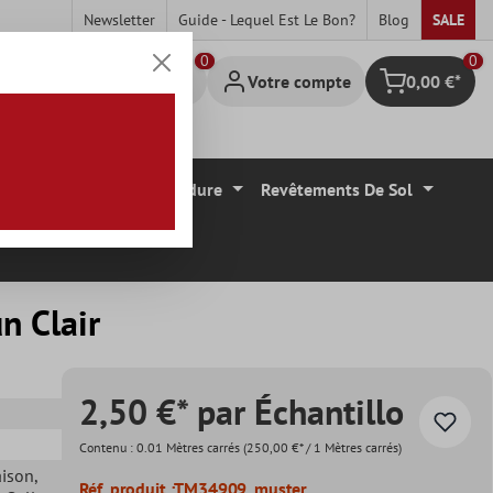
Newsletter
Guide - Lequel Est Le Bon?
Blog
SALE
0
Votre compte
0,00 €*
Panier
Carrelage Mural Bordure
Revêtements De Sol
n Clair
2,50 €* par Échantillo
Contenu :
0.01 Mètres carrés
(250,00 €* / 1 Mètres carrés)
aison
,
Réf. produit :
TM34909_muster