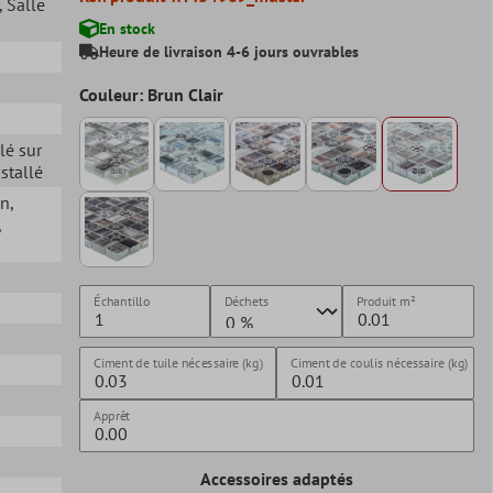
, Salle
En stock
Heure de livraison 4-6 jours ouvrables
Couleur: Brun Clair
llé sur
nstallé
in
,
,
Échantillo
Déchets
Produit
m²
Ciment de tuile nécessaire (kg)
Ciment de coulis nécessaire (kg)
Apprêt
Accessoires adaptés