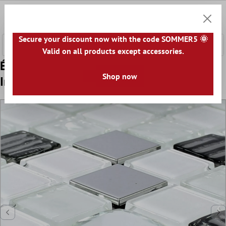
ontenu principal
0
Panier
Secure your discount now with the code SOMMER5 🌞
Valid on all products except accessories.
Échantillon Mosaïque Verre Acier
Shop now
Inoxydable Auto Adhésif Blanc Argent