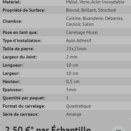
Matériel:
Métal
, Verre
, Acier Inoxydable
Propriété de Surface:
Brossé
, Brillant
, Structuré
Cuisine
, Buanderie
, Débarras
,
Chambre:
Couloir
, Salon
Pose en tant que:
Carrelage Mural
Type d'installation:
Auto Adhésif
Taille de pierre:
23x23mm
Largeur du Joint:
2 mm
Longueur:
10 cm
Largeur:
10 cm
Hauteur:
0,5 cm
Epaisseur:
5mm
Quantité par paquet:
1
Format du carrelage:
Quadratique
Série de carreaux:
Amasya
2,50 €* par Échantillo