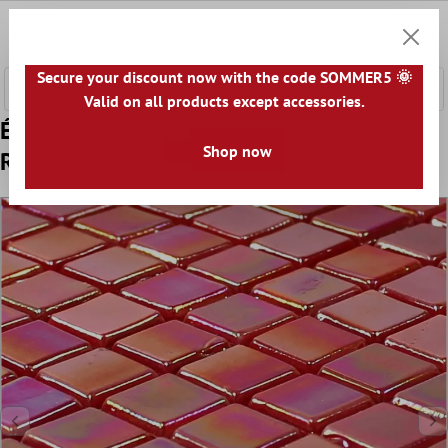
ontenu principal
0
Panier
Secure your discount now with the code SOMMER5 🌞
Valid on all products except accessories.
Échantillon Mosaïque Verre Nacre Effet
Shop now
Rouge