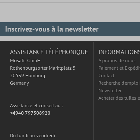
Inscrivez-vous à la newsletter
ASSISTANCE TÉLÉPHONIQUE
INFORMATION
Mosafil GmbH
À propos de nous
Rothenburgsorter Marktplatz 5
Paiement et Expédi
20539 Hamburg
Contact
Germany
Recherche d'emploi
Newsletter
Acheter des tuiles 
Assistance et conseil au :
+4940 797508920
Du lundi au vendredi :