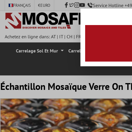
Service Hotline +
FRANÇAIS
€
EURO
ontenu principal
Achetez en ligne dans:
AT
|
IT
|
CH
|
FR
|
DE
|
UK
|
CZ
|
SE
|
DK
|
Carrelage Sol Et Mur
Carrelage Mural
Carrelage
Échantillon Mosaïque Verre On T