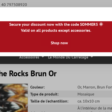
49 40 797508920
Secure your discount now with the code SOMMER5 🌞
Valid on all products except accessories.
BE
|
NL
|
IE
|
ES
|
PL
|
PT
|
FI
|
GR
|
RO
|
NO
|
HU
|
BG
|
HR
|
LU
Shop now
 Mosaique
Carreaux En Pierre Naturelle
Dalles De Terrasse
Accessoires
Le Monde Du Carrelage
he Rocks Brun Or
Couleur:
Or
, Marron
, Brun Fo
Type de produit:
Mosaïque
Taille de l'echantillon:
ca. 10x10 cm
À l'intérieur de la m