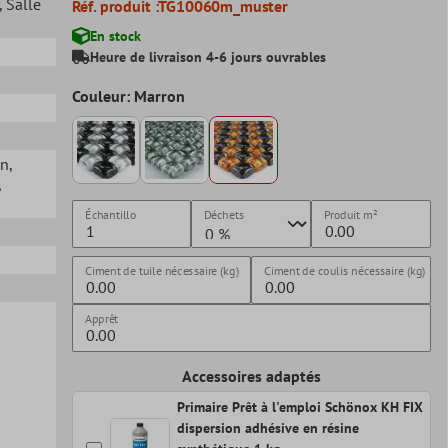
, Salle
Réf. produit :
TG10060m_muster
En stock
Heure de livraison 4-6 jours ouvrables
Couleur: Marron
in
,
,
Échantillo
Déchets
Produit
m²
Ciment de tuile nécessaire (kg)
Ciment de coulis nécessaire (kg)
Apprêt
Accessoires adaptés
Primaire Prêt à l'emploi Schönox KH FIX
dispersion adhésive en résine