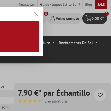
Newsletter
Guide - Lequel Est Le Bon?
Blog
SALE
0
Votre compte
0,00 €*
Panier
Carrelage Mural Bordure
Revêtements De Sol
ncé
7,90 €* par Échantillo
2 évaluations
Note moyenne de 4.5 sur 5 étoiles
aison
,