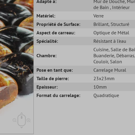
Adapté à:
Mur de Douche
, Mur
de Bain
, Intérieur
Matériel:
Verre
Propriété de Surface:
Brillant
, Structuré
Aspect de carreau:
Optique de Métal
Spécialité:
Résistant à l'eau
Cuisine
, Salle de Ba
Chambre:
Buanderie
, Débarras
Couloir
, Salon
Pose en tant que:
Carrelage Mural
Taille de pierre:
23x23mm
Epaisseur:
10mm
Format du carrelage:
Quadratique