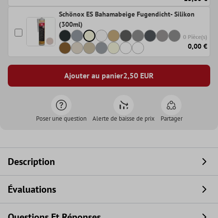
Schönox ES Bahamabeige Fugendicht- Silikon
(300ml)
0 Pièce(s)
0,00 €
Ajouter au panier
2,50
EUR
Poser une question
Alerte de baisse de prix
Partager
Description
Évaluations
Questions Et Réponses