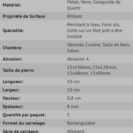
Métal
, Verre
, Composite de
Matériel:
Quartz
Propriété de Surface:
Brillant
Résistant à l'eau
, Frost sûr
,
Spécialité:
Collé sur un filet prêt à être
installé
Véranda
, Cuisine
, Salle de Bain
,
Chambre:
Salon
Abrasion:
Abrasion 4
15x198mm
, 15x128mm
,
Taille de pierre:
15x48mm
, 15x98mm
Longueur:
10 cm
Largeur:
10 cm
Hauteur:
0,8 cm
Epaisseur:
8 mm
Quantité par paquet:
1
Format du carrelage:
Rectangulaire
Série de carreaux:
Wilmont