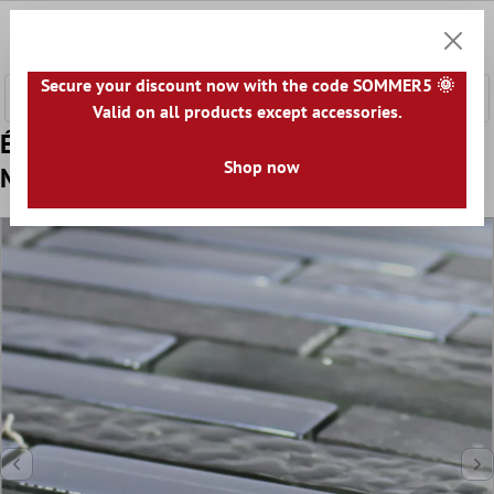
ontenu principal
0
Panier
Secure your discount now with the code SOMMER5 🌞
Valid on all products except accessories.
Échantillon Verre Pierre Acier Inoxydable
Shop now
Mosaïque Wilmont Noir Argent