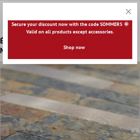
ontenu principal
0
Panier
Secure your discount now with the code SOMMER5 🌞
Valid on all products except accessories.
Échantillon Vinyle Mosaïque Carrelage
Shop now
Maywald Auto Adhésif Brun Or