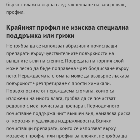
бързо с влажна кърпа след закрепване на завършващ
профил.
Крайният профил не изисква специална
поддръжка или грижи
Не трябва да се използват абразивни почистващи
препарати върху чувствителните повърхности на
външните ъгли на стените. Повредата на горния слой
може лесно да бъде поправена чрез боядисване върху
него. Неръждаемата стомана може да възвърне лъскава
повърхност чрез третиране с прости химикали.
Повърхностите от неръждаема стомана, които са
изложени на много влага, трябва да се почистват
редовно с мек почистващ препарат. Периодичното
почистване поддържа чист външен вид, намалява риска
от корозия и удължава издръжливостта. Всички
почистващи препарати, които се използват върху
мозаечен профил или профил за плочки, не трябва да