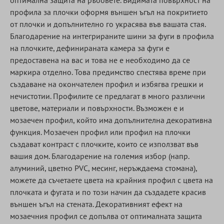
оптимална защита на ръбовете. Видимата повърхност на
профила за плочки оформя външен ъгъл на покритието
от плочки и допълнително го украсява във вашата стая.
Благодарение на интегрираните шини за фуги в профила
на плочките, дефинираната камера за фуги е
предоставена на вас и това не е необходимо да се
маркира отделно. Това предимство спестява време при
създаване на окончателен профил и избягва грешки и
нечистотии. Профилите се предлагат в много различни
цветове, материали и повърхности. Възможен е и
мозаечен профил, който има допълнителна декоративна
функция. Мозаечен профил или профил на плочки
създават контраст с плочките, които се използват във
вашия дом. Благодарение на големия избор (напр.
алуминий, цветно PVC, месинг, неръждаема стомана),
можете да съчетаете цвета на крайния профил с цвета на
плочката и фугата и по този начин да създадете красив
външен ъгъл на стената. Декоративният ефект на
мозаечния профил се допълва от оптималната защита