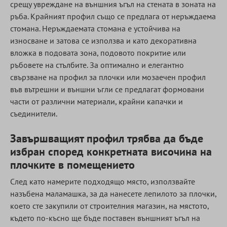
срещу увреждане на външния ъгъл на стената в зоната на
ръба. Крайният профил също се предлага от неръждаема
стомана. Неръждаемата стомана е устойчива на
износване и затова се използва и като декоративна
вложка в подовата зона, подовото покритие или
ръбовете на стълбите. За оптимално и елегантно
свързване на профил за плочки или мозаечен профил
във вътрешни и външни ъгли се предлагат формовани
части от различни материали, крайни капачки и
съединители.
Завършващият профил трябва да бъде
избран според конкретната височина на
плочките в помещението
След като намерите подходящо място, използвайте
назъбена маламашка, за да нанесете лепилото за плочки,
което сте закупили от строителния магазин, на мястото,
където по-късно ще бъде поставен външният ъгъл на