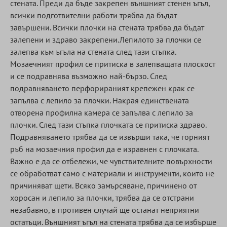
стената. Преди да бъде закрепен външният стенен ъгъл,
всички подготвителни работи трябва да бъдат
завършени. Всички плочки на стената трябва да бъдат
залепени и здраво закрепени.Лепилото за плочки се
залепва към ъгъла на стената след тази стъпка.
Мозаечният профил се притиска в залепващата плоскост
и се подравнява възможно най-бързо. След
подравняването перфорираният крепежен крак се
запълва с лепило за плочки. Накрая единствената
отворена профилна камера се запълва с лепило за
плочки. След тази стъпка плочката се притиска здраво.
Подравняването трябва да се извърши така, че горният
ръб на мозаечния профил да е изравнен с плочката.
Важно е да се отбележи, че чувствителните повърхности
се обработват само с материали и инструменти, които не
причиняват щети. Всяко замърсяване, причинено от
хоросан и лепило за плочки, трябва да се отстрани
незабавно, в противен случай ще останат неприятни
остатъци. Външният ъгъл на стената трябва да се избърше