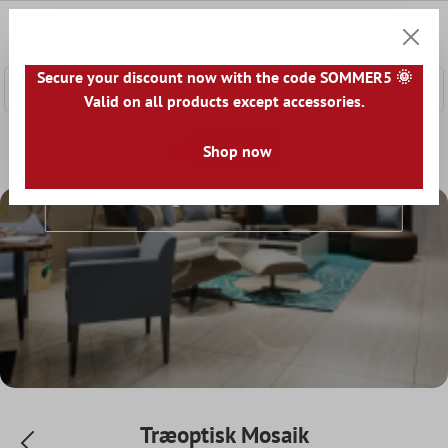
hovedindhold
0
Indkøb
Secure your discount now with the code SOMMER5 🌞
Valid on all products except accessories.
Forside
Mosaik Fliser
Shop now
Porcellanato Mosaik
Træoptisk M
Træoptisk Mosaik
Træoptisk Mosaik