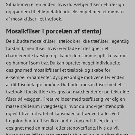
Situationen er en anden, hvis du vælger fliser i et træsign
og gør dem til et iøjnefaldende eksempel med et mønster
af mosaikfliser i et trælook.
Mosaikfliser i porcelæn af stentøj
De tilbudte mosaikfliser i trælook er ikke træfliser i egentlig
forstand, men fliser, hvis overflade er designet i et
charmerende træsign og skaber den samme optiske varme
og harmoni som træ. Du kan oprette meget individuelle
designs med mosaikfliser i et trælook og skabe for
eksempel ornamenter, dyr, personlige motiver eller enden
af dit flisebelagte område. Du finder mosaikfliser med et
trælook i forskellige designs og matcher derfor perfekt dine
fliser på væggen. Kreative ideer med træfliser giver dig en
masse spillerum i vægdesign, hvor du undviger stenoptik
og vil blive fortryllet af karismaen af træoverflader. Ved
lægning har træfliser ikke andre krav end fliser, der er
designet med en metal- eller stenoverflade. Hvis du vil