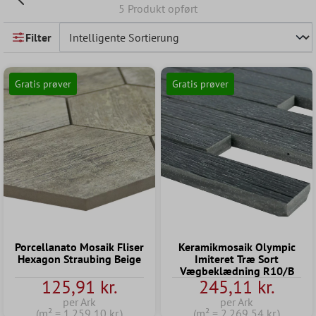
5 Produkt opført
Filter
Gratis prøver
Gratis prøver
Porcellanato Mosaik Fliser
Keramikmosaik Olympic
Hexagon Straubing Beige
Imiteret Træ Sort
Vægbeklædning R10/B
125,91 kr.
245,11 kr.
per Ark
per Ark
(m² = 1.259,10 kr.)
(m² = 2.269,54 kr.)