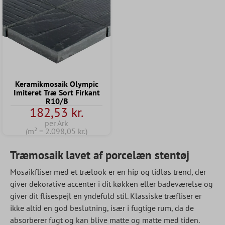
Keramikmosaik Olympic
Imiteret Træ Sort Firkant
R10/B
182,53 kr.
per Ark
(m² = 2.098,05 kr.)
Træmosaik lavet af porcelæn stentøj
Mosaikfliser med et trælook er en hip og tidløs trend, der
giver dekorative accenter i dit køkken eller badeværelse og
giver dit flisespejl en yndefuld stil. Klassiske træfliser er
ikke altid en god beslutning, især i fugtige rum, da de
absorberer fugt og kan blive matte og matte med tiden.