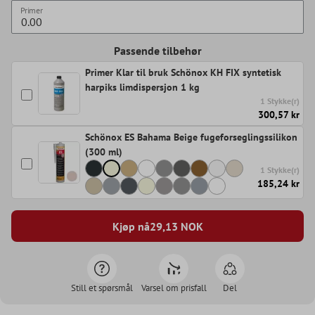
Primer
Passende tilbehør
Primer Klar til bruk Schönox KH FIX syntetisk
harpiks limdispersjon 1 kg
1 Stykke(r)
300,57 kr
Schönox ES Bahama Beige fugeforseglingssilikon
(300 ml)
1 Stykke(r)
185,24 kr
Kjøp nå
29,13
NOK
Still et spørsmål
Varsel om prisfall
Del