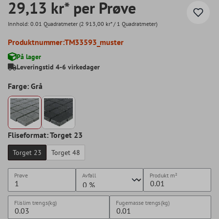
29,13 kr* per Prøve
Innhold:
0.01 Quadratmeter
(2 913,00 kr* / 1 Quadratmeter)
Produktnummer:
TM33593_muster
På lager
Leveringstid 4-6 virkedager
Farge: Grå
Fliseformat: Torget 23
Torget 23
Torget 48
Prøve
Avfall
Produkt
m²
Flislim trengs(kg)
Fugemasse trengs(kg)