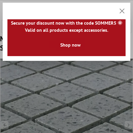
 hovedinnhold
0
Handle
Secure your discount now with the code SOMMER5 🌞
Valid on all products except accessories.
Mønster fra Mosaikkfliser Kvartsitt Kunstig
Shop now
Stein Grå