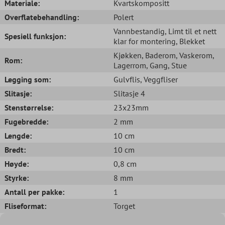
Materiale:
Kvartskompositt
Overflatebehandling:
Polert
Vannbestandig
, Limt til et nett
Spesiell funksjon:
klar for montering
, Blekket
Kjøkken
, Baderom
, Vaskerom
,
Rom:
Lagerrom
, Gang
, Stue
Legging som:
Gulvflis
, Veggfliser
Slitasje:
Slitasje 4
Stenstørrelse:
23x23mm
Fugebredde:
2 mm
Lengde:
10 cm
Bredt:
10 cm
Høyde:
0,8 cm
Styrke:
8 mm
Antall per pakke:
1
Fliseformat:
Torget