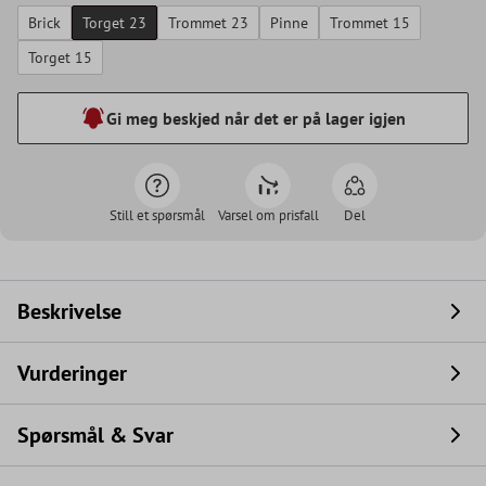
Brick
Torget 23
Trommet 23
Pinne
Trommet 15
Torget 15
Gi meg beskjed når det er på lager igjen
Still et spørsmål
Varsel om prisfall
Del
Beskrivelse
Vurderinger
Spørsmål & Svar