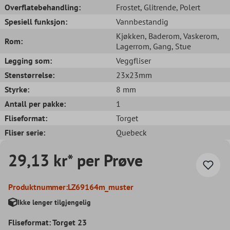
Overflatebehandling:
Frostet
, Glitrende
, Polert
Spesiell funksjon:
Vannbestandig
Kjøkken
, Baderom
, Vaskerom
,
Rom:
Lagerrom
, Gang
, Stue
Legging som:
Veggfliser
Stenstørrelse:
23x23mm
Styrke:
8 mm
Antall per pakke:
1
Fliseformat:
Torget
Fliser serie:
Quebeck
29,13 kr* per Prøve
Produktnummer:
LZ69164m_muster
Ikke lenger tilgjengelig
Fliseformat: Torget 23