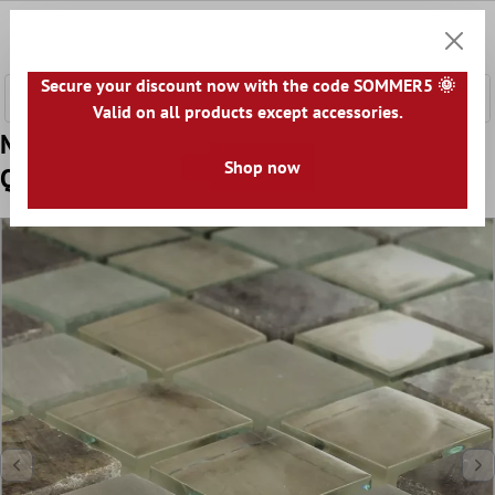
 hovedinnhold
0
Handle
Secure your discount now with the code SOMMER5 🌞
Valid on all products except accessories.
Mønster fra Mosaikkfliser Glass Marmor
Shop now
Quebeck Brun