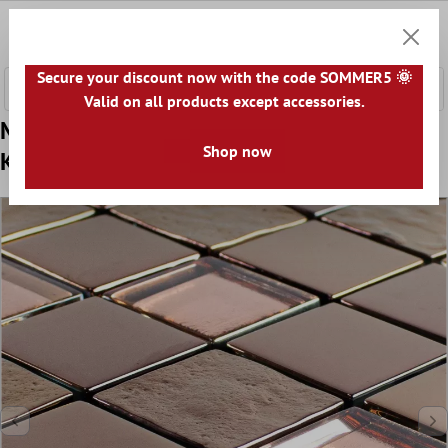
 hovedinnhold
0
Handle
Secure your discount now with the code SOMMER5 🌞
Valid on all products except accessories.
Mønster fra Glass Mosaikk Fliser Midland
Shop now
Kobber