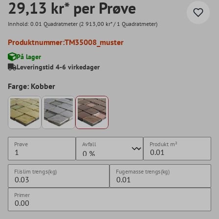
29,13 kr* per Prøve
Innhold:
0.01 Quadratmeter
(2 913,00 kr* / 1 Quadratmeter)
Produktnummer:
TM35008_muster
På lager
Leveringstid 4-6 virkedager
Farge: Kobber
Prøve
Avfall
Produkt
m²
Flislim trengs(kg)
Fugemasse trengs(kg)
Primer