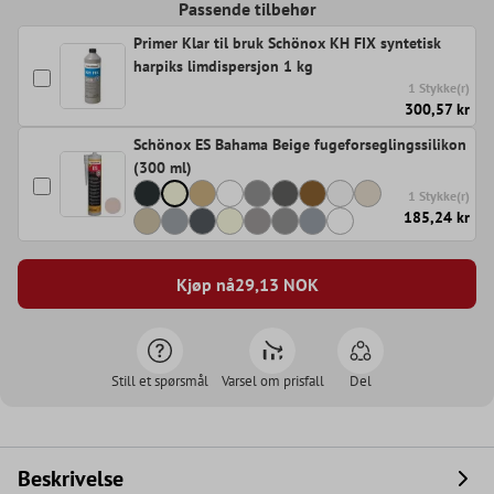
Passende tilbehør
Primer Klar til bruk Schönox KH FIX syntetisk
harpiks limdispersjon 1 kg
1 Stykke(r)
300,57 kr
Schönox ES Bahama Beige fugeforseglingssilikon
(300 ml)
1 Stykke(r)
185,24 kr
Kjøp nå
29,13
NOK
Still et spørsmål
Varsel om prisfall
Del
Beskrivelse