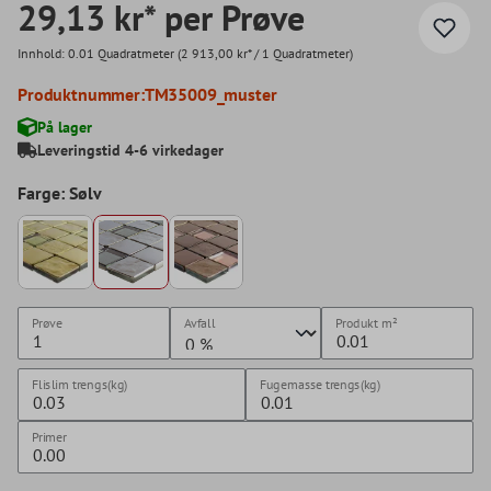
29,13 kr* per Prøve
Innhold:
0.01 Quadratmeter
(2 913,00 kr* / 1 Quadratmeter)
Produktnummer:
TM35009_muster
På lager
Leveringstid 4-6 virkedager
Farge: Sølv
Prøve
Avfall
Produkt
m²
Flislim trengs(kg)
Fugemasse trengs(kg)
Primer