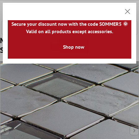
 hovedinnhold
0
Handle
Secure your discount now with the code SOMMER5 🌞
Valid on all products except accessories.
Mønster fra Glass Mosaikk Fliser Midland
Shop now
Sølv