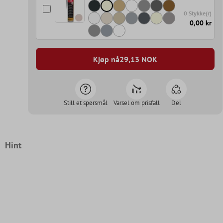
0 Stykke(r)
0,00 kr
Kjøp nå
29,13
NOK
Still et spørsmål
Varsel om prisfall
Del
Hint