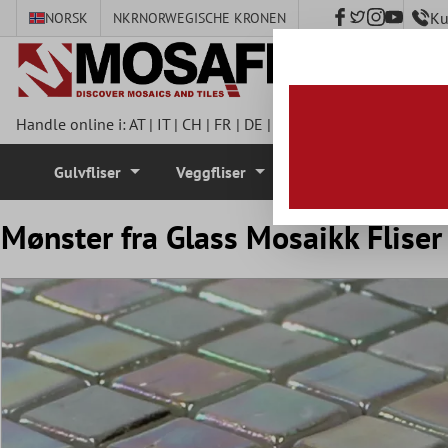
Ku
NORSK
NKR
NORWEGISCHE KRONEN
 hovedinnhold
Handle online i:
AT
|
IT
|
CH
|
FR
|
DE
|
UK
|
CZ
|
SE
|
DK
|
BE
|
NL
Gulvfliser
Veggfliser
Mosaikkfliser
Mønster fra Glass Mosaikk Flise