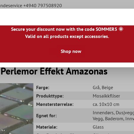
ndeservice +4940 797508920
Secure your discount now with the code SOMMER5 🌞
Valid on all products except accessories.
|
IE
|
ES
|
PL
|
PT
|
FI
|
GR
|
RO
|
NO
|
HU
|
BG
|
HR
|
LU
Shop now
Naturstein Fliser
Terrasseheller
Fliskanter
Gu
r Perlemor Effekt Amazonas
Farge:
Grå
, Beige
Produkttype:
Mosaikkfliser
Mønsterstørrelse:
ca. 10x10 cm
Innendørs
, Dusjveg
Egnet for:
Vegg
, Baderom
, Inn
Materiale:
Glass