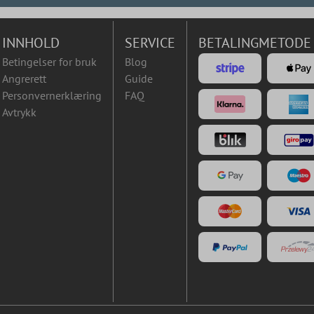
INNHOLD
SERVICE
BETALINGMETODE
Betingelser for bruk
Blog
Angrerett
Guide
Personvernerklæring
FAQ
Avtrykk