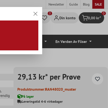
Newsletter
Guide
Blog
SALE
0
Din konto
0,00 kr*
Handlekurv
lvbelegg
Tilbehør
En Verden Av Fliser
29,13 kr* per Prøve
Produktnummer:
RAN48020_muster
g
,
vendig
På lager
Leveringstid 4-6 virkedager