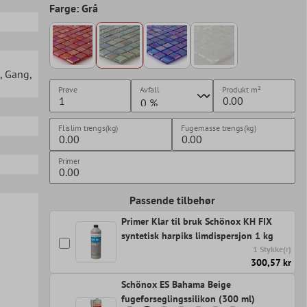
Farge: Grå
, Gang
,
Prøve
Avfall
Produkt
m²
Flislim trengs(kg)
Fugemasse trengs(kg)
Primer
Passende tilbehør
Primer Klar til bruk Schönox KH FIX
syntetisk harpiks limdispersjon 1 kg
1 Stykke(r)
300,57 kr
Schönox ES Bahama Beige
fugeforseglingssilikon (300 ml)