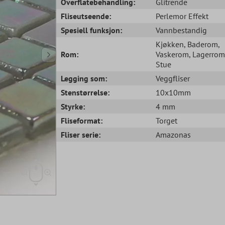
Overflatebehandling:
Glitrende
Fliseutseende:
Perlemor Effekt
Spesiell funksjon:
Vannbestandig
Kjøkken
, Baderom
,
Rom:
Vaskerom
, Lagerrom
Stue
Legging som:
Veggfliser
Stenstørrelse:
10x10mm
Styrke:
4 mm
Fliseformat:
Torget
Fliser serie:
Amazonas