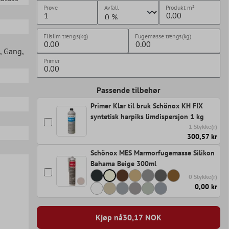
Prøve
Avfall
Produkt
m²
Flislim trengs(kg)
Fugemasse trengs(kg)
, Gang
,
Primer
Passende tilbehør
Primer Klar til bruk Schönox KH FIX
syntetisk harpiks limdispersjon 1 kg
1 Stykke(r)
300,57 kr
Schönox MES Marmorfugemasse Silikon
Bahama Beige 300ml
0 Stykke(r)
0,00 kr
Kjøp nå
30,17
NOK