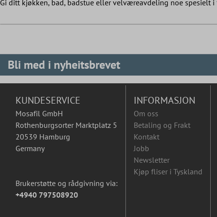
Gi ditt kjøkken, bad, badstue eller velværeavdeling noe spesielt i 
Bli med i nyheitsbrevet
KUNDESERVICE
INFORMASJON
Mosafil GmbH
Om oss
Rothenburgsorter Marktplatz 5
Betaling og Frakt
20539 Hamburg
Kontakt
Germany
Jobb
Newsletter
Kjøp fliser i Tyskland
Brukerstøtte og rådgivning via:
+4940 797508920