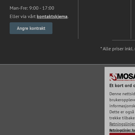
Man-Fre: 9:00 - 17:00
Eller via vårt
kontaktskjema
.
Angre kontrakt
* Alle priser ink
Et kort ord 
Denne nettsid
brukeroppleve
informasjonska
Dette er også 
trekke tilbak
Retningslinje
Retningslinjer f