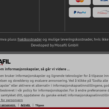
l. mva pluss
fraktkostnader
og mulige leveringskostnader, hvis ikke 
Developed by Mosafil GmbH
om informasjonskapsler, så går vi videre ...
en bruker informasjonskapsler og lignende teknologier for å tilpasse inn
lsen og skreddersy og evaluere annonsering. Ved å klikke på "Godta alle
psler" eller aktivere et alternativ i informasjonskapselinnstillingene, god
beskrevet i vår policy for informasjonskapsler. For å endre preferansene d
e samtykket ditt, oppdaterer du ganske enkelt informasjonskapselinnstilli
r for personvern
or personvern
Avtrykk
Tilpass