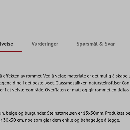
ivelse
Vurderinger
Spørsmål & Svar
å effekten av rommet. Ved å velge materiale er det mulig å skape
gene dine i det beste lyset. Glassmosaikken natursteinsfliser Con
ler i et velværeområde. Overflaten er matt og gir rommet en tidløs
 brun, beige og burgunder. Steinstørrelsen er 15x50mm. Produktet 
ler 30x30 cm, noe som gjør dem enkle og behagelige å legge.