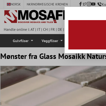
Ku
NORSK
NKR
NORWEGISCHE KRONEN
 hovedinnhold
Handle online i:
AT
|
IT
|
CH
|
FR
|
DE
|
UK
|
CZ
|
SE
|
DK
|
BE
|
NL
Gulvfliser
Veggfliser
Mosaikkfliser
Mønster fra Glass Mosaikk Naturs