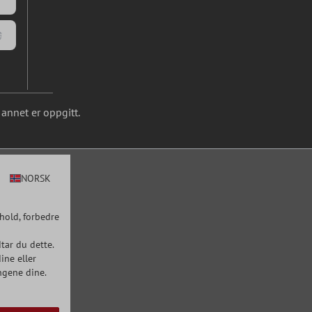
annet er oppgitt.
NORSK
hold, forbedre
tar du dette.
ine eller
ngene dine.