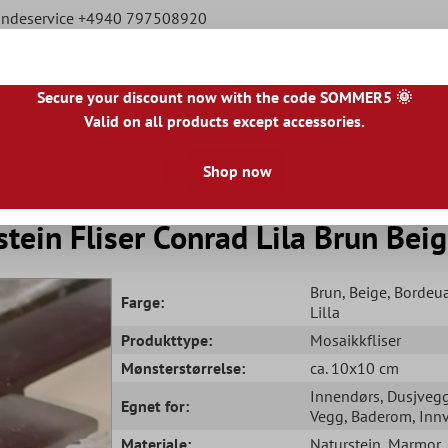
ndeservice +4940 797508920
Secure your discount now with the code SOMMER5 🌞
Valid on all products except accessories.
|
IE
|
ES
|
PL
|
PT
|
FI
|
GR
|
RO
|
NO
|
HU
|
BG
|
HR
|
LU
Shop now
Naturstein Fliser
Terrasseheller
Fliskanter
Gu
tein Fliser Conrad Lila Brun Bei
Brun
, Beige
, Bordeu
Farge:
Lilla
Produkttype:
Mosaikkfliser
Mønsterstørrelse:
ca. 10x10 cm
Innendørs
, Dusjveg
Egnet for:
Vegg
, Baderom
, Inn
Materiale:
Naturstein
, Marmor
,