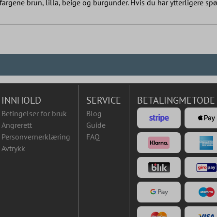
fargene brun, lilla, beige og burgunder. Hvis du har ytterligere sp
INNHOLD
SERVICE
BETALINGMETODE
Betingelser for bruk
Blog
Angrerett
Guide
Personvernerklæring
FAQ
Avtrykk