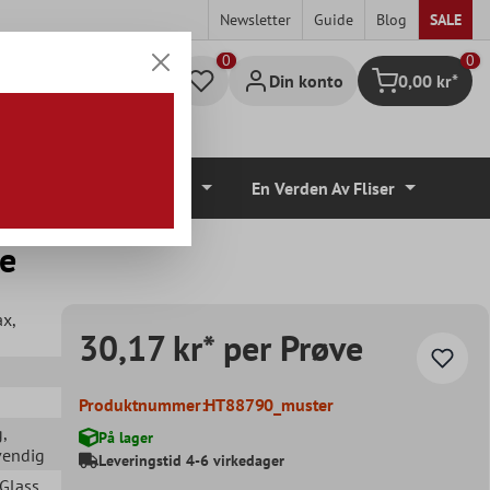
Newsletter
Guide
Blog
SALE
0
Din konto
0,00 kr*
Handlekurv
lvbelegg
Tilbehør
En Verden Av Fliser
ge
ax
,
30,17 kr* per Prøve
Produktnummer:
HT88790_muster
g
,
På lager
vendig
Leveringstid 4-6 virkedager
 Glass