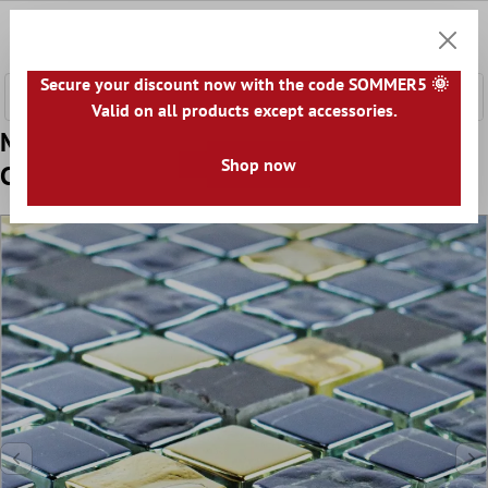
 hovedinnhold
0
Handle
Secure your discount now with the code SOMMER5 🌞
Valid on all products except accessories.
Mønster fra Glass Naturstein Mosaikkfliser
Shop now
Cooktown Svart Gull