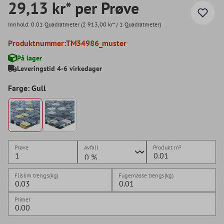
29,13 kr* per Prøve
Innhold:
0.01 Quadratmeter
(2 913,00 kr* / 1 Quadratmeter)
Produktnummer:
TM34986_muster
På lager
Leveringstid 4-6 virkedager
Farge: Gull
Prøve
Avfall
Produkt
m²
Flislim trengs(kg)
Fugemasse trengs(kg)
Primer