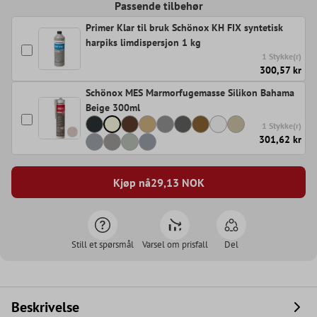
Passende tilbehør
Primer Klar til bruk Schönox KH FIX syntetisk
harpiks limdispersjon 1 kg
1 Stykke(r)
300,57 kr
Schönox MES Marmorfugemasse Silikon Bahama
Beige 300ml
1 Stykke(r)
301,62 kr
Kjøp nå
29,13
NOK
Still et spørsmål
Varsel om prisfall
Del
Beskrivelse