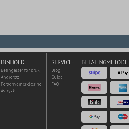
INNHOLD
SERVICE
BETALINGMETODE
Betingelser for bruk
Blog
Angrerett
Guide
Personvernerklæring
FAQ
Avtrykk