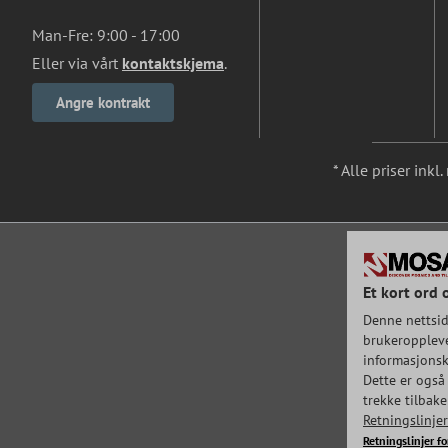
Man-Fre: 9:00 - 17:00
Eller via vårt
kontaktskjema
.
Angre kontrakt
* Alle priser ink
Et kort ord 
Denne nettsid
brukeroppleve
informasjonska
Dette er også 
trekke tilbak
Retningslinje
Retningslinjer f