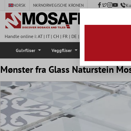
Ku
NORSK
NKR
NORWEGISCHE KRONEN
 hovedinnhold
Handle online i:
AT
|
IT
|
CH
|
FR
|
DE
|
UK
|
CZ
|
SE
|
DK
|
BE
|
NL
Gulvfliser
Veggfliser
Mosaikkfliser
Mønster fra Glass Naturstein Mos