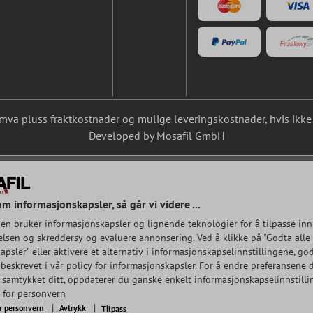
l. mva pluss
fraktkostnader
og mulige leveringskostnader, hvis ikke 
Developed by Mosafil GmbH
om informasjonskapsler, så går vi videre ...
en bruker informasjonskapsler og lignende teknologier for å tilpasse inn
lsen og skreddersy og evaluere annonsering. Ved å klikke på "Godta alle
psler" eller aktivere et alternativ i informasjonskapselinnstillingene, god
beskrevet i vår policy for informasjonskapsler. For å endre preferansene d
e samtykket ditt, oppdaterer du ganske enkelt informasjonskapselinnstilli
r for personvern
or personvern
Avtrykk
Tilpass