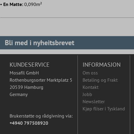
•
En Matte:
0,090m²
Bli med i nyheitsbrevet
KUNDESERVICE
INFORMASJON
Mosafil GmbH
Om oss
Rothenburgsorter Marktplatz 5
Betaling og Frakt
20539 Hamburg
Kontakt
Germany
Jobb
Newsletter
Kjøp fliser i Tyskland
Brukerstøtte og rådgivning via:
+4940 797508920