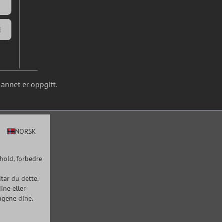
annet er oppgitt.
NORSK
hold, forbedre
tar du dette.
ine eller
ngene dine.