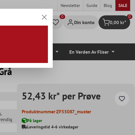
Newsletter
Guide
Blog
SALE
0
Din konto
0,00 kr*
Handlekurv
lvbelegg
Tilbehør
En Verden Av Fliser
Grå
52,43 kr* per Prøve
Produktnummer:
ZF55087_muster
g
,
vendig
På lager
Leveringstid 4-6 virkedager