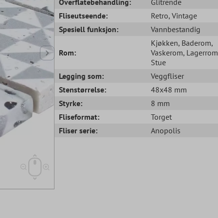
Overflatebehandling:
Glitrende
Fliseutseende:
Retro
, Vintage
Spesiell funksjon:
Vannbestandig
Kjøkken
, Baderom
,
Rom:
Vaskerom
, Lagerrom
Stue
Legging som:
Veggfliser
Stenstørrelse:
48x48 mm
Styrke:
8 mm
Fliseformat:
Torget
Fliser serie:
Anopolis