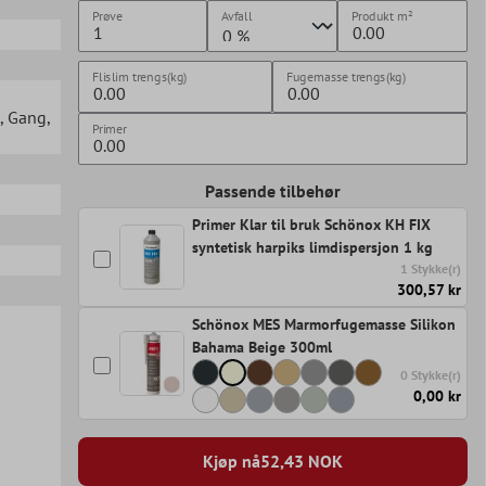
Prøve
Avfall
Produkt
m²
Flislim trengs(kg)
Fugemasse trengs(kg)
, Gang
,
Primer
Passende tilbehør
Primer Klar til bruk Schönox KH FIX
syntetisk harpiks limdispersjon 1 kg
1 Stykke(r)
300,57 kr
Schönox MES Marmorfugemasse Silikon
Bahama Beige 300ml
0 Stykke(r)
0,00 kr
Kjøp nå
52,43
NOK