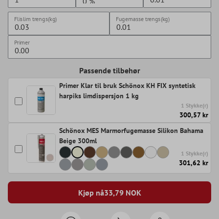
Flislim trengs(kg)
Fugemasse trengs(kg)
Primer
Passende tilbehør
Primer Klar til bruk Schönox KH FIX syntetisk
harpiks limdispersjon 1 kg
1 Stykke(r)
300,57 kr
Schönox MES Marmorfugemasse Silikon Bahama
Beige 300ml
1 Stykke(r)
301,62 kr
Kjøp nå
33,79
NOK