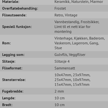
Materiale:
Keramikk
, Naturstein
, Marmor
Overflatebehandling:
Frostet
Fliseutseende:
Retro
, Vintage
Vannbestandig
, Frostsikker
,
Spesiell funksjon:
Limt til et nett klar for
montering
Vinterhage
, Kjøkken
, Baderom
,
Rom:
Vaskerom
, Lagerrom
, Gang
,
Stue
Legging som:
Gulvflis
, Veggfliser
Slitasje:
Slitasje 4
Fliseformat:
Sammensatt
10x47mm
, 23x97mm
,
Stenstørrelse:
23x47mm
, 10x97mm
,
15x47mm
, 15x97mm
Fugebredde:
2 mm
Lengde:
10 cm
Bredt:
10 cm