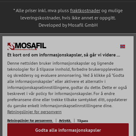
* Alle priser inkl. mva pluss
fraktkostnader
og mulige
leveringskostnader, hvis ikke annet er oppgitt.
Developed by Mosafil GmbH
Et kort ord om informasjonskapsler, så går vi videre ...
Denne nettsiden bruker informasjonskapsler og lignende
teknologier for å tilpasse innhold, forbedre brukeropplevelsen
og skreddersy og evaluere annonsering. Ved å klikke på "Godta
alle informasjonskapsler" eller aktivere et alternativ i
informasjonskapselinnstillingene, godtar du dette. Dette er også
beskrevet i vår policy for informasjonskapsler. For å endre
preferansene dine eller trekke tilbake samtykket ditt, oppdaterer
du ganske enkelt informasjonskapselinnstillingene dine.
Retningslinjer for personvern
Retningslinjer for personvern
Avtrykk
Tilpass
Godta alle informasjonskapsler