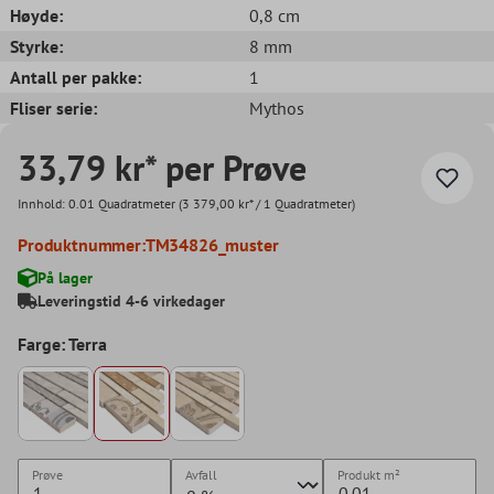
Høyde:
0,8 cm
Styrke:
8 mm
Antall per pakke:
1
Fliser serie:
Mythos
33,79 kr* per Prøve
Innhold:
0.01 Quadratmeter
(3 379,00 kr* / 1 Quadratmeter)
Produktnummer:
TM34826_muster
På lager
Leveringstid 4-6 virkedager
Farge: Terra
Prøve
Avfall
Produkt
m²