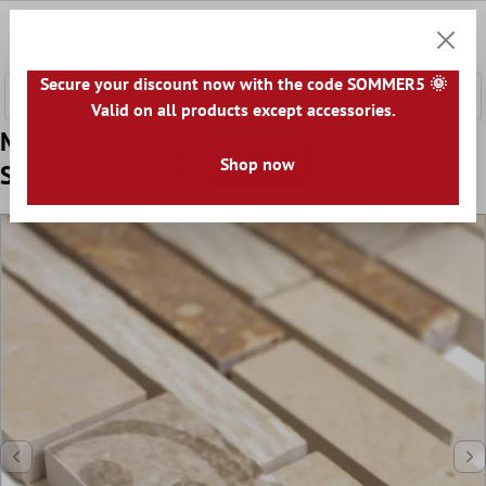
 hovedinnhold
0
Handle
Secure your discount now with the code SOMMER5 🌞
Valid on all products except accessories.
Mønster fra Keramikk Mosaikkfliser Mythos
Shop now
Stang Grå Beige Terrakotta